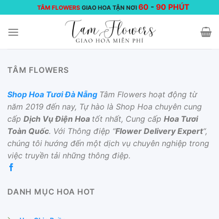
Chuyển
60
-
90 PHÚT
TÂM FLOWERS
GIAO HOA TẬN NƠI
đến
nội
dung
TÂM FLOWERS
Shop Hoa Tươi Đà Nẵng
Tâm Flowers hoạt động từ
năm 2019 đến nay, Tự hào là Shop Hoa chuyên cung
cấp
Dịch Vụ Điện Hoa
tốt nhất, Cung cấp
Hoa Tươi
Toàn Quốc
. Với Thông điệp “
Flower Delivery Expert
“,
chúng tôi hướng đến một dịch vụ chuyên nghiệp trong
việc truyền tải những thông điệp.
DANH MỤC HOA HOT