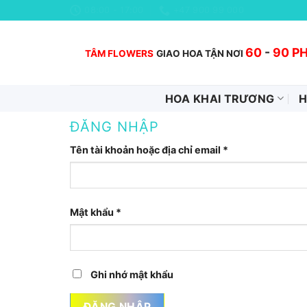
Chuyển
08:00 - 17:00
+47 900 99 000
đến
nội
60
-
90 P
TÂM FLOWERS
GIAO HOA TẬN NƠI
dung
HOA KHAI TRƯƠNG
H
ĐĂNG NHẬP
Tên tài khoản hoặc địa chỉ email
*
Mật khẩu
*
Ghi nhớ mật khẩu
ĐĂNG NHẬP