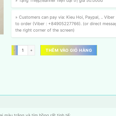
» Tặng Thiệp/Banner hiện đại trị giá 50.000đ
» Customers can pay via: Kieu Hoi, Paypal, .. Viber
to order (Viber : +84905227766). (or direct messa
the right corner of the screen)
Kim Tím Phúc số lượng
THÊM VÀO GIỎ HÀNG
i màu trắng và tím hồng rất tinh tế: