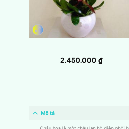
2.450.000
₫
Mô tả
Chậu hoa là một chậu lan hồ điệp phối ha