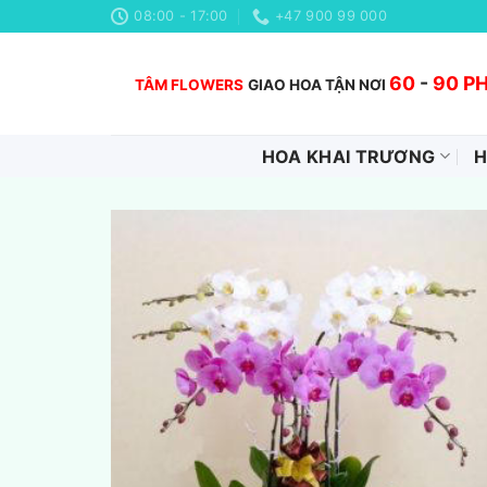
Chuyển
08:00 - 17:00
+47 900 99 000
đến
nội
60
-
90 P
TÂM FLOWERS
GIAO HOA TẬN NƠI
dung
HOA KHAI TRƯƠNG
H