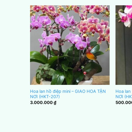
àu vàng –
Hoa lan hồ điệp mini – GIAO HOA TẬN
Hoa lan
96)
NƠI (HKT-207)
NƠI (HK
3.000.000
₫
500.0