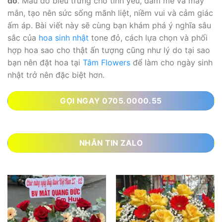
đỏ
. Màu đỏ biểu trưng cho tình yêu, đam mê và may
mắn, tạo nên sức sống mãnh liệt, niềm vui và cảm giác
ấm áp. Bài viết này sẽ cùng bạn khám phá ý nghĩa sâu
sắc của
hoa sinh nhật
tone đỏ, cách lựa chọn và phối
hợp hoa sao cho thật ấn tượng cũng như lý do tại sao
bạn nên đặt hoa tại
Tâm Flowers
để làm cho ngày sinh
nhật trở nên đặc biệt hơn.
GỌI NGAY 0705.0000.55
NHẮN TIN ZALO