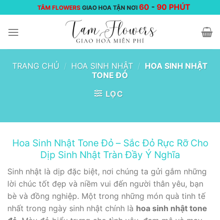
Chuyển
60
-
90 PHÚT
TÂM FLOWERS
GIAO HOA TẬN NƠI
đến
nội
dung
TRANG CHỦ
/
HOA SINH NHẬT
/
HOA SINH NHẬT
TONE ĐỎ
LỌC
Hoa Sinh Nhật Tone Đỏ – Sắc Đỏ Rực Rỡ Cho
Dịp Sinh Nhật Tràn Đầy Ý Nghĩa
Sinh nhật là dịp đặc biệt, nơi chúng ta gửi gắm những
lời chúc tốt đẹp và niềm vui đến người thân yêu, bạn
bè và đồng nghiệp. Một trong những món quà tinh tế
nhất trong ngày sinh nhật chính là
hoa sinh nhật tone