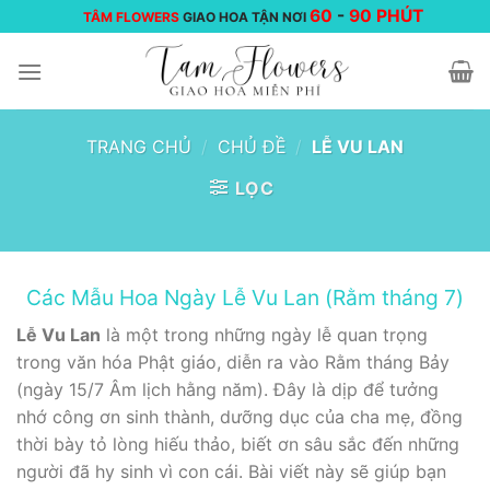
Chuyển
60
-
90 PHÚT
TÂM FLOWERS
GIAO HOA TẬN NƠI
đến
nội
dung
TRANG CHỦ
/
CHỦ ĐỀ
/
LỄ VU LAN
LỌC
Các Mẫu Hoa Ngày Lễ Vu Lan (Rằm tháng 7)
Lễ Vu Lan
là một trong những ngày lễ quan trọng
trong văn hóa Phật giáo, diễn ra vào Rằm tháng Bảy
(ngày 15/7 Âm lịch hằng năm). Đây là dịp để tưởng
nhớ công ơn sinh thành, dưỡng dục của cha mẹ, đồng
thời bày tỏ lòng hiếu thảo, biết ơn sâu sắc đến những
người đã hy sinh vì con cái. Bài viết này sẽ giúp bạn