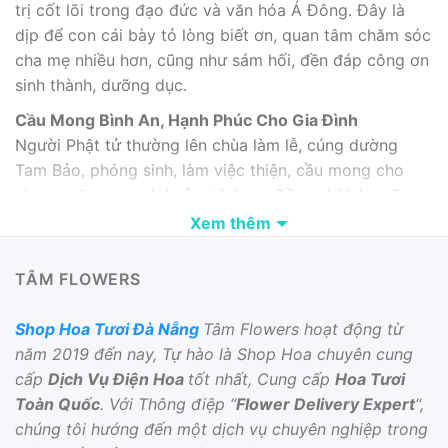
trị cốt lõi trong đạo đức và văn hóa Á Đông. Đây là
dịp để con cái bày tỏ lòng biết ơn, quan tâm chăm sóc
cha mẹ nhiều hơn, cũng như sám hối, đền đáp công ơn
sinh thành, dưỡng dục.
Cầu Mong Bình An, Hạnh Phúc Cho Gia Đình
Người Phật tử thường lên chùa làm lễ, cúng dường
Tam Bảo, phóng sinh, làm việc thiện, cầu mong cho
cha mẹ được mạnh khỏe, bình an. Đồng thời, họ cũng
hướng đến việc vun đắp tinh thần từ bi, chia sẻ yêu
Xem thêm
thương đến mọi người xung quanh.
TÂM FLOWERS
Shop Hoa Tươi Đà Nẵng
Tâm Flowers hoạt động từ
năm 2019 đến nay, Tự hào là Shop Hoa chuyên cung
cấp
Dịch Vụ Điện Hoa
tốt nhất, Cung cấp
Hoa Tươi
Toàn Quốc
. Với Thông điệp “
Flower Delivery Expert
“,
chúng tôi hướng đến một dịch vụ chuyên nghiệp trong