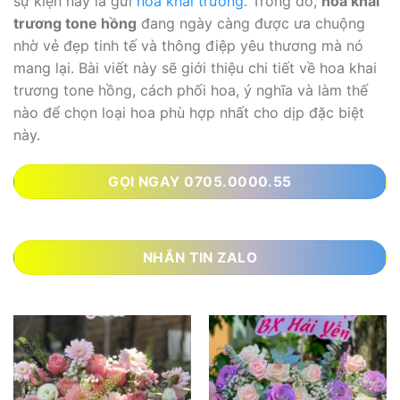
sự kiện này là gửi
hoa khai trương
. Trong đó,
hoa khai
trương tone hồng
đang ngày càng được ưa chuộng
nhờ vẻ đẹp tinh tế và thông điệp yêu thương mà nó
mang lại. Bài viết này sẽ giới thiệu chi tiết về hoa khai
trương tone hồng, cách phối hoa, ý nghĩa và làm thế
nào để chọn loại hoa phù hợp nhất cho dịp đặc biệt
này.
GỌI NGAY 0705.0000.55
NHẮN TIN ZALO