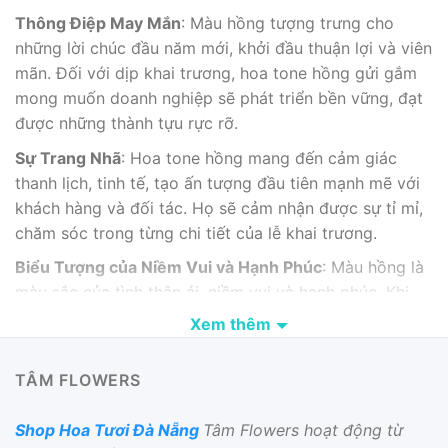
Thông Điệp May Mắn
: Màu hồng tượng trưng cho
những lời chúc đầu năm mới, khởi đầu thuận lợi và viên
mãn. Đối với dịp khai trương, hoa tone hồng gửi gắm
mong muốn doanh nghiệp sẽ phát triển bền vững, đạt
được những thành tựu rực rỡ.
Sự Trang Nhã
: Hoa tone hồng mang đến cảm giác
thanh lịch, tinh tế, tạo ấn tượng đầu tiên mạnh mẽ với
khách hàng và đối tác. Họ sẽ cảm nhận được sự tỉ mỉ,
chăm sóc trong từng chi tiết của lễ khai trương.
Biểu Tượng của Niềm Vui và Hạnh Phúc
: Màu hồng là
màu sắc của tình thân ái, niềm vui và hạnh phúc. Khi
gửi hoa khai trương tone hồng, người tặng thể hiện
Xem thêm
mong muốn mang đến những khởi đầu mới tràn đầy
năng lượng tích cực.
TÂM FLOWERS
Shop Hoa Tươi Đà Nẵng
Tâm Flowers hoạt động từ