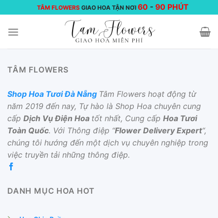
Chuyển
60
-
90 PHÚT
TÂM FLOWERS
GIAO HOA TẬN NƠI
đến
nội
dung
TÂM FLOWERS
Shop Hoa Tươi Đà Nẵng
Tâm Flowers hoạt động từ
năm 2019 đến nay, Tự hào là Shop Hoa chuyên cung
cấp
Dịch Vụ Điện Hoa
tốt nhất, Cung cấp
Hoa Tươi
Toàn Quốc
. Với Thông điệp “
Flower Delivery Expert
“,
chúng tôi hướng đến một dịch vụ chuyên nghiệp trong
việc truyền tải những thông điệp.
DANH MỤC HOA HOT