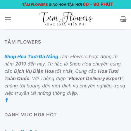
Chuyển
60
-
90 PHÚT
TÂM FLOWERS
GIAO HOA TẬN NƠI
đến
nội
dung
TÂM FLOWERS
Shop Hoa Tươi Đà Nẵng
Tâm Flowers hoạt động từ
năm 2019 đến nay, Tự hào là Shop Hoa chuyên cung
cấp
Dịch Vụ Điện Hoa
tốt nhất, Cung cấp
Hoa Tươi
Toàn Quốc
. Với Thông điệp “
Flower Delivery Expert
“,
chúng tôi hướng đến một dịch vụ chuyên nghiệp trong
việc truyền tải những thông điệp.
DANH MỤC HOA HOT