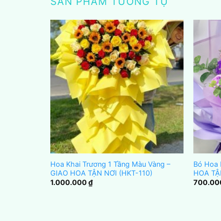
SẢN PHẨM TƯƠNG TỰ
u Xanh –
Hoa Khai Trương 1 Tầng Màu Vàng –
Bó Hoa 
12)
GIAO HOA TẬN NƠI (HKT-110)
HOA TẬ
1.000.000
₫
700.0