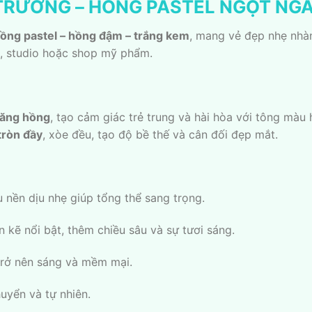
 TRƯƠNG – HỒNG PASTEL NGỌT NGÀ
ồng pastel – hồng đậm – trắng kem
, mang vẻ đẹp nhẹ nhà
a, studio hoặc shop mỹ phẩm.
băng hồng
, tạo cảm giác trẻ trung và hài hòa với tông màu 
tròn đầy
, xòe đều, tạo độ bề thế và cân đối đẹp mắt.
àu nền dịu nhẹ giúp tổng thể sang trọng.
en kẽ nổi bật, thêm chiều sâu và sự tươi sáng.
 trở nên sáng và mềm mại.
huyển và tự nhiên.