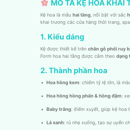
MÔ TẢ KỆ HOA KHAI
Kệ hoa là mẫu
hai tầng
, nổi bật với sắc
h
khai trương các cửa hàng thời trang, sp
1. Kiểu dáng
Kệ được thiết kế trên
chân gỗ phối ruy 
Form hoa hai tầng được cắm theo
dạng 
2. Thành phần hoa
Hoa hồng kem
: chiếm tỷ lệ lớn, là m
Hoa hồng hồng phấn & hồng đậm
: x
Baby trắng
: điểm xuyết, giúp kệ hoa
Lá xanh
: rủ nhẹ xuống, tạo sự uyển c