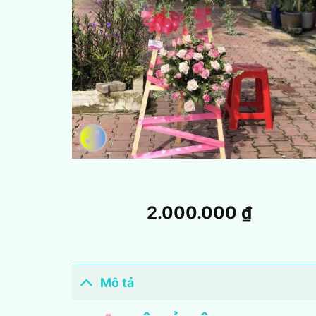
2.000.000
₫
Mô tả