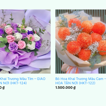
Khai Trương Màu Tím – GIAO
Bó Hoa Khai Trương Màu Cam 
N NƠI (HKT-124)
HOA TẬN NƠI (HKT-122)
00
₫
1.500.000
₫