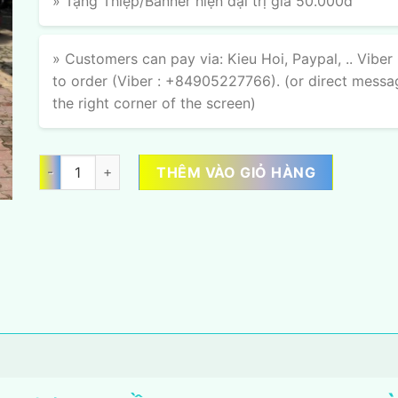
» Tặng Thiệp/Banner hiện đại trị giá 50.000đ
» Customers can pay via: Kieu Hoi, Paypal, .. Viber
to order (Viber : +84905227766). (or direct messa
the right corner of the screen)
Ngọt Ngào Thịnh Vượng số lượng
THÊM VÀO GIỎ HÀNG