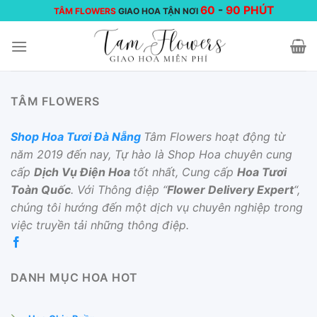
Chuyển
60
-
90 PHÚT
TÂM FLOWERS
GIAO HOA TẬN NƠI
đến
nội
dung
TÂM FLOWERS
Shop Hoa Tươi Đà Nẵng
Tâm Flowers hoạt động từ
năm 2019 đến nay, Tự hào là Shop Hoa chuyên cung
cấp
Dịch Vụ Điện Hoa
tốt nhất, Cung cấp
Hoa Tươi
Toàn Quốc
. Với Thông điệp “
Flower Delivery Expert
“,
chúng tôi hướng đến một dịch vụ chuyên nghiệp trong
việc truyền tải những thông điệp.
DANH MỤC HOA HOT