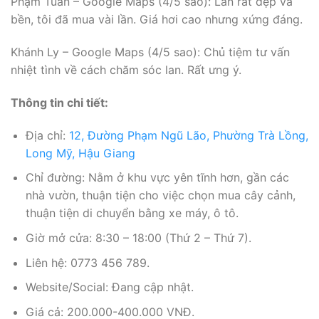
Phạm Tuấn – Google Maps (4/5 sao): Lan rất đẹp và
bền, tôi đã mua vài lần. Giá hơi cao nhưng xứng đáng.
Khánh Ly – Google Maps (4/5 sao): Chủ tiệm tư vấn
nhiệt tình về cách chăm sóc lan. Rất ưng ý.
Thông tin chi tiết:
Địa chỉ:
12, Đường Phạm Ngũ Lão, Phường Trà Lồng,
Long Mỹ, Hậu Giang
Chỉ đường: Nằm ở khu vực yên tĩnh hơn, gần các
nhà vườn, thuận tiện cho việc chọn mua cây cảnh,
thuận tiện di chuyển bằng xe máy, ô tô.
Giờ mở cửa: 8:30 – 18:00 (Thứ 2 – Thứ 7).
Liên hệ: 0773 456 789.
Website/Social: Đang cập nhật.
Giá cả: 200.000-400.000 VNĐ.