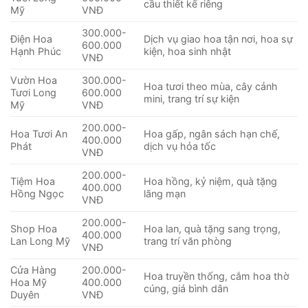
cầu thiết kế riêng
Mỹ
VNĐ
300.000-
Điện Hoa
Dịch vụ giao hoa tận nơi, hoa sự
600.000
Hạnh Phúc
kiện, hoa sinh nhật
VNĐ
Vườn Hoa
300.000-
Hoa tươi theo mùa, cây cảnh
Tươi Long
600.000
mini, trang trí sự kiện
Mỹ
VNĐ
200.000-
Hoa Tươi An
Hoa gấp, ngân sách hạn chế,
400.000
Phát
dịch vụ hỏa tốc
VNĐ
200.000-
Tiệm Hoa
Hoa hồng, kỷ niệm, quà tặng
400.000
Hồng Ngọc
lãng mạn
VNĐ
200.000-
Shop Hoa
Hoa lan, quà tặng sang trọng,
400.000
Lan Long Mỹ
trang trí văn phòng
VNĐ
Cửa Hàng
200.000-
Hoa truyền thống, cắm hoa thờ
Hoa Mỹ
400.000
cúng, giá bình dân
Duyên
VNĐ