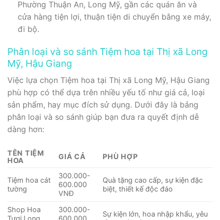
Phường Thuận An, Long Mỹ, gần các quán ăn và
cửa hàng tiện lợi, thuận tiện di chuyển bằng xe máy,
đi bộ.
Phân loại và so sánh Tiệm hoa tại Thị xã Long
Mỹ, Hậu Giang
Việc lựa chọn Tiệm hoa tại Thị xã Long Mỹ, Hậu Giang
phù hợp có thể dựa trên nhiều yếu tố như giá cả, loại
sản phẩm, hay mục đích sử dụng. Dưới đây là bảng
phân loại và so sánh giúp bạn đưa ra quyết định dễ
dàng hơn:
TÊN TIỆM
GIÁ CẢ
PHÙ HỢP
HOA
300.000-
Tiệm hoa cát
Quà tặng cao cấp, sự kiện đặc
600.000
tường
biệt, thiết kế độc đáo
VNĐ
Shop Hoa
300.000-
Sự kiện lớn, hoa nhập khẩu, yêu
Tươi Long
600.000