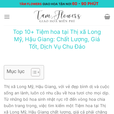
Chuyển
60
-
90 PHÚT
TÂM FLOWERS
GIAO HOA TẬN NƠI
đến
nội
dung
Top 10+ Tiệm hoa tại Thị xã Long
Mỹ, Hậu Giang: Chất Lượng, Giá
Tốt, Dịch Vụ Chu Đáo
Mục lục
Thị xã Long Mỹ, Hậu Giang, với vẻ đẹp bình dị và cuộc
sống an lành, luôn có nhu cầu về hoa tươi cho mọi dịp.
Từ những bó hoa sinh nhật rực rỡ đến vòng hoa chia
buồn trang trọng, việc tìm kiếm một Tiệm hoa tại Thị
xã Long Mỹ, Hậu Giang chất lượng, giá cả phải chăng