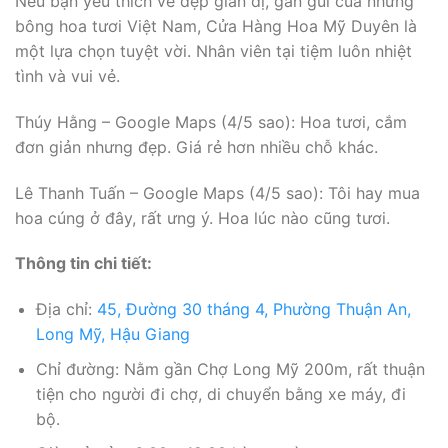
Nếu bạn yêu thích vẻ đẹp giản dị, gần gũi của những
bông hoa tươi Việt Nam, Cửa Hàng Hoa Mỹ Duyên là
một lựa chọn tuyệt vời. Nhân viên tại tiệm luôn nhiệt
tình và vui vẻ.
Thúy Hằng – Google Maps (4/5 sao): Hoa tươi, cắm
đơn giản nhưng đẹp. Giá rẻ hơn nhiều chỗ khác.
Lê Thanh Tuấn – Google Maps (4/5 sao): Tôi hay mua
hoa cúng ở đây, rất ưng ý. Hoa lúc nào cũng tươi.
Thông tin chi tiết:
Địa chỉ:
45, Đường 30 tháng 4, Phường Thuận An,
Long Mỹ, Hậu Giang
Chỉ đường: Nằm gần Chợ Long Mỹ 200m, rất thuận
tiện cho người đi chợ, di chuyển bằng xe máy, đi
bộ.