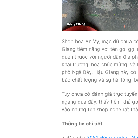
Shop hoa An Vy, mặc dù chưa có
Giang tiềm năng với tên gọi gợ
quen thuộc với người dân địa p
khai trương, hoa chúc mừng, và h
phố Ngã Bảy, Hậu Giang này có t
bảo chất lượng và sự hài lòng, b
Tuy chưa có đánh giá trực tuyến
ngang qua đây, thấy tiệm khá gọ
vào nhưng tên shop nghe rất thâ
Thông tin chi tiết:
Địa chỉ:
3081 Hùng Vương, Ng