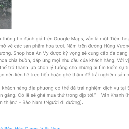
 thông tin đánh giá trên Google Maps, vẫn là một Tiệm ho
i mở về các sản phẩm hoa tươi. Nằm trên đường Hùng Vương
hương. Shop hoa An Vy được kỳ vọng sẽ cung cấp đa dạng c
oa chia buồn, đáp ứng mọi nhu cầu của khách hàng. Với vị t
hể trở thành lựa chọn lý tưởng cho những ai tìm kiếm sự t
ạn nên liên hệ trực tiếp hoặc ghé thăm để trải nghiệm sản p
, khách hàng địa phương có thể đã trải nghiệm dịch vụ tại 
n gàng. Có lẽ sẽ ghé mua thử trong dịp tới.” – Vân Khanh 
n thiện.” – Bảo Nam (Người đi đường).
ã Bảy, Hậu Giang, Việt Nam