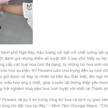
 Thành phố Ngã Bảy, Hậu Giang nổi bật với chất lượng sản
t đánh giá nhưng điểm số tuyệt đối 5 sao cho thấy sự hài l
g cấp các loại hoa tươi đa dạng, từ những bó hoa sinh nh
 cho mọi sự kiện. N7 Flowers luôn chú trọng đến sự tươi m
giữ được vẻ đẹp tự nhiên và bền lâu. Đặc biệt, đội ngũ nhâ
c mẫu hoa ưng ý nhất, giúp truyền tải thông điệp yêu thư
 trải nghiệm mua sắm hoa tươi tuyệt vời nhất tại Thành p
Flowers về sự tỉ mỉ trong từng bó hoa và dịch vụ giao hà
hài lòng khi đặt hoa tại đây.” – Minh Tâm (Google Maps). “Chủ