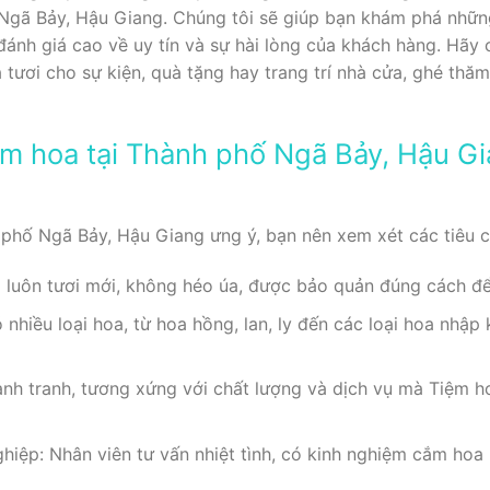
 Ngã Bảy, Hậu Giang. Chúng tôi sẽ giúp bạn khám phá nhữ
ánh giá cao về uy tín và sự hài lòng của khách hàng. Hãy 
 tươi cho sự kiện, quà tặng hay trang trí nhà cửa, ghé thă
ệm hoa tại Thành phố Ngã Bảy, Hậu Gi
phố Ngã Bảy, Hậu Giang ưng ý, bạn nên xem xét các tiêu c
 luôn tươi mới, không héo úa, được bảo quản đúng cách để 
hiều loại hoa, từ hoa hồng, lan, ly đến các loại hoa nhập
cạnh tranh, tương xứng với chất lượng và dịch vụ mà Tiệm 
hiệp: Nhân viên tư vấn nhiệt tình, có kinh nghiệm cắm hoa