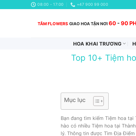
Chuyển
08:00 - 17:00
+47 900 99 000
đến
nội
60
-
90 P
TÂM FLOWERS
GIAO HOA TẬN NƠI
dung
HOA KHAI TRƯƠNG
H
Top 10+ Tiệm ho
Mục lục
Bạn đang tìm kiếm Tiệm hoa tại
hào có nhiều Tiệm hoa tại Thàn
lý. Thông tin được Tìm Địa Điểm