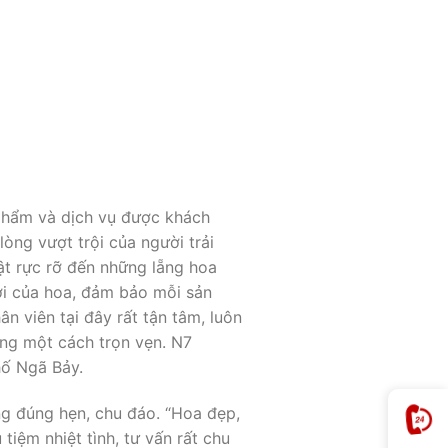
 phẩm và dịch vụ được khách
òng vượt trội của người trải
ật rực rỡ đến những lẵng hoa
ới của hoa, đảm bảo mỗi sản
n viên tại đây rất tận tâm, luôn
ơng một cách trọn vẹn. N7
hố Ngã Bảy.
ng đúng hẹn, chu đáo. “Hoa đẹp,
 tiệm nhiệt tình, tư vấn rất chu