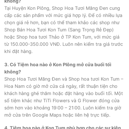
không?
Tại Huyện Kon Plông, Shop Hoa Tươi Măng Đen cung
cấp các sản phẩm với mức giá hợp lý. Để có nhiều lựa
chọn giá rẻ hơn, bạn có thể tham khảo các shop như
Shop Bán Hoa Tươi Kon Tum (Sang Trọng Rẻ Đẹp)
hoặc Shop hoa tươi Thảo ở TP Kon Tum, với mức giá
từ 150.000-350.000 VNĐ. Luôn nên kiểm tra giá trước
khi đặt hàng.
3. Có Tiệm hoa nào ở Kon Plông mở cửa buổi tối
không?
Shop Hoa Tươi Măng Đen và Shop hoa tươi Kon Tum –
Hoa Nam có giờ mở cửa cả ngày, rất thuận tiện cho
khách hàng ghé thăm hoặc đặt hàng vào buổi tối. Một
số tiệm khác như TiTi Flowers và G Flower đóng cửa
sớm hơn vào khoảng 19:00 – 21:00. Luôn kiểm tra giờ
mở cửa trên Google Maps hoặc liên hệ trực tiếp.
4. Tiệm hoa nào ở Kon Tum phù hợp cho các sự kiện