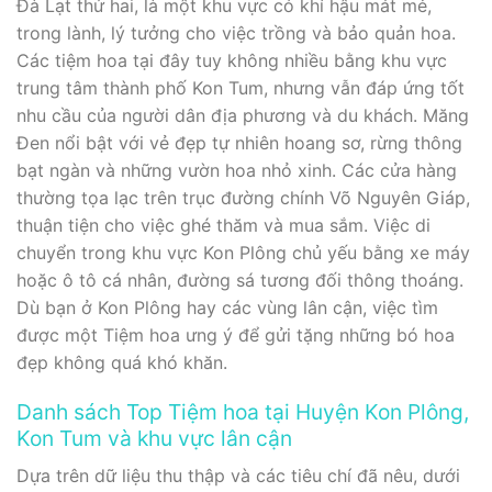
Đà Lạt thứ hai, là một khu vực có khí hậu mát mẻ,
trong lành, lý tưởng cho việc trồng và bảo quản hoa.
Các tiệm hoa tại đây tuy không nhiều bằng khu vực
trung tâm thành phố Kon Tum, nhưng vẫn đáp ứng tốt
nhu cầu của người dân địa phương và du khách. Măng
Đen nổi bật với vẻ đẹp tự nhiên hoang sơ, rừng thông
bạt ngàn và những vườn hoa nhỏ xinh. Các cửa hàng
thường tọa lạc trên trục đường chính Võ Nguyên Giáp,
thuận tiện cho việc ghé thăm và mua sắm. Việc di
chuyển trong khu vực Kon Plông chủ yếu bằng xe máy
hoặc ô tô cá nhân, đường sá tương đối thông thoáng.
Dù bạn ở Kon Plông hay các vùng lân cận, việc tìm
được một Tiệm hoa ưng ý để gửi tặng những bó hoa
đẹp không quá khó khăn.
Danh sách Top Tiệm hoa tại Huyện Kon Plông,
Kon Tum và khu vực lân cận
Dựa trên dữ liệu thu thập và các tiêu chí đã nêu, dưới