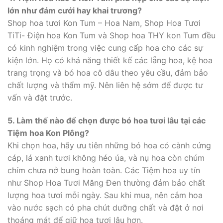
lớn như đám cưới hay khai trương?
Shop hoa tươi Kon Tum – Hoa Nam, Shop Hoa Tươi
TiTi- Điện hoa Kon Tum và Shop hoa THY kon Tum đều
có kinh nghiệm trong việc cung cấp hoa cho các sự
kiện lớn. Họ có khả năng thiết kế các lẵng hoa, kệ hoa
trang trọng và bó hoa cô dâu theo yêu cầu, đảm bảo
chất lượng và thẩm mỹ. Nên liên hệ sớm để được tư
vấn và đặt trước.
5. Làm thế nào để chọn được bó hoa tươi lâu tại các
Tiệm hoa Kon Plông?
Khi chọn hoa, hãy ưu tiên những bó hoa có cành cứng
cáp, lá xanh tươi không héo úa, và nụ hoa còn chúm
chím chưa nở bung hoàn toàn. Các Tiệm hoa uy tín
như Shop Hoa Tươi Măng Đen thường đảm bảo chất
lượng hoa tươi mỗi ngày. Sau khi mua, nên cắm hoa
vào nước sạch có pha chút dưỡng chất và đặt ở nơi
thoáng mát để giữ hoa tươi lâu hơn.