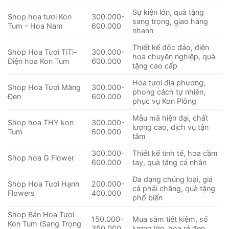
Sự kiện lớn, quà tặng
Shop hoa tươi Kon
300.000-
sang trọng, giao hàng
Tum – Hoa Nam
600.000
nhanh
Thiết kế độc đáo, điện
Shop Hoa Tươi TiTi-
300.000-
hoa chuyên nghiệp, quà
Điện hoa Kon Tum
600.000
tặng cao cấp
Hoa tươi địa phương,
Shop Hoa Tươi Măng
300.000-
phong cách tự nhiên,
Đen
600.000
phục vụ Kon Plông
Mẫu mã hiện đại, chất
Shop hoa THY kon
300.000-
lượng cao, dịch vụ tận
Tum
600.000
tâm
300.000-
Thiết kế tinh tế, hoa cầm
Shop hoa G Flower
600.000
tay, quà tặng cá nhân
Đa dạng chủng loại, giá
Shop Hoa Tươi Hạnh
200.000-
cả phải chăng, quà tặng
Flowers
400.000
phổ biến
Shop Bán Hoa Tươi
150.000-
Mua sắm tiết kiệm, số
Kon Tum (Sang Trọng
350.000
lượng lớn, hoa rẻ đẹp