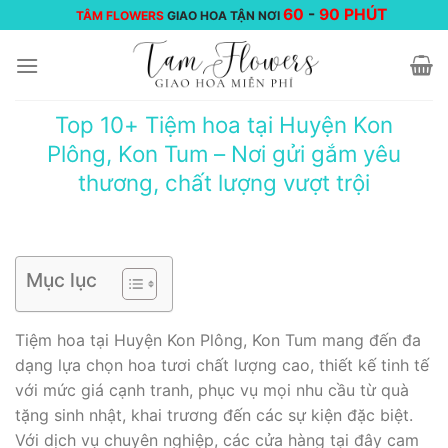
Chuyển
60
-
90 PHÚT
TÂM FLOWERS
GIAO HOA TẬN NƠI
đến
nội
dung
Top 10+ Tiệm hoa tại Huyện Kon
Plông, Kon Tum – Nơi gửi gắm yêu
thương, chất lượng vượt trội
Mục lục
Tiệm hoa tại Huyện Kon Plông, Kon Tum mang đến đa
dạng lựa chọn hoa tươi chất lượng cao, thiết kế tinh tế
với mức giá cạnh tranh, phục vụ mọi nhu cầu từ quà
tặng sinh nhật, khai trương đến các sự kiện đặc biệt.
Với dịch vụ chuyên nghiệp, các cửa hàng tại đây cam