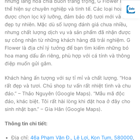
những lẵng hoa chia buồn trang trọng, G Flower luôn
thể hiện sự chuyên nghiệp và tinh tế. Các loại hoa
được chọn lọc kỹ lưỡng, đảm bảo độ tươi mới và vẻ
đẹp tự nhiên. Mặc dù số lượng đánh giá chưa nhiều,
nhưng chất lượng dịch vụ và sản phẩm đã nhận được
sự công nhận từ những khách hàng đã trải nghiệm. G
Flower là địa chỉ lý tưởng để bạn tìm kiếm những bó
hoa mang dấu ấn riêng, phù hợp với cá tính và thông
điệp muốn gửi gắm.
Khách hàng ấn tượng với sự tỉ mỉ và chất lượng. “Hoa
rất đẹp và tươi. Chủ shop tư vấn rất nhiệt tình và chu
đáo.” – Thảo Nguyên (Google Maps). “Mẫu mã độc
đáo, khác biệt. Tôi rất hài lòng khi đặt hoa ở đây cho
sinh nhật bạn.” – Gia Hân (Google Maps).
Thông tin chi tiết:
Địa chỉ:
46a Phạm Văn Đ., Lê Lợi, Kon Tum, 580000,