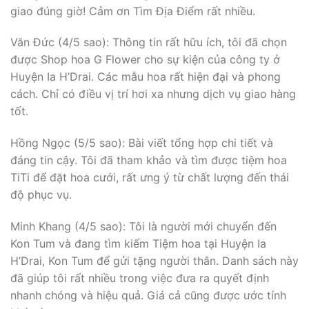
giao đúng giờ! Cảm ơn Tìm Địa Điểm rất nhiều.
Văn Đức (4/5 sao): Thông tin rất hữu ích, tôi đã chọn
được Shop hoa G Flower cho sự kiện của công ty ở
Huyện Ia H’Drai. Các mẫu hoa rất hiện đại và phong
cách. Chỉ có điều vị trí hơi xa nhưng dịch vụ giao hàng
tốt.
Hồng Ngọc (5/5 sao): Bài viết tổng hợp chi tiết và
đáng tin cậy. Tôi đã tham khảo và tìm được tiệm hoa
TiTi để đặt hoa cưới, rất ưng ý từ chất lượng đến thái
độ phục vụ.
Minh Khang (4/5 sao): Tôi là người mới chuyển đến
Kon Tum và đang tìm kiếm Tiệm hoa tại Huyện Ia
H’Drai, Kon Tum để gửi tặng người thân. Danh sách này
đã giúp tôi rất nhiều trong việc đưa ra quyết định
nhanh chóng và hiệu quả. Giá cả cũng được ước tính