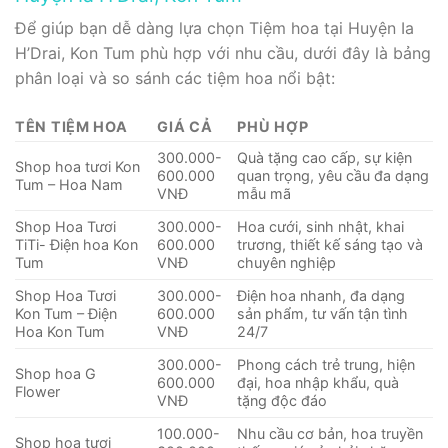
Để giúp bạn dễ dàng lựa chọn Tiệm hoa tại Huyện Ia
H’Drai, Kon Tum phù hợp với nhu cầu, dưới đây là bảng
phân loại và so sánh các tiệm hoa nổi bật:
TÊN TIỆM HOA
GIÁ CẢ
PHÙ HỢP
300.000-
Quà tặng cao cấp, sự kiện
Shop hoa tươi Kon
600.000
quan trọng, yêu cầu đa dạng
Tum – Hoa Nam
VNĐ
mẫu mã
Shop Hoa Tươi
300.000-
Hoa cưới, sinh nhật, khai
TiTi- Điện hoa Kon
600.000
trương, thiết kế sáng tạo và
Tum
VNĐ
chuyên nghiệp
Shop Hoa Tươi
300.000-
Điện hoa nhanh, đa dạng
Kon Tum – Điện
600.000
sản phẩm, tư vấn tận tình
Hoa Kon Tum
VNĐ
24/7
300.000-
Phong cách trẻ trung, hiện
Shop hoa G
600.000
đại, hoa nhập khẩu, quà
Flower
VNĐ
tặng độc đáo
100.000-
Nhu cầu cơ bản, hoa truyền
Shop hoa tươi