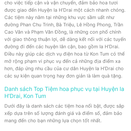
cho việc tiếp cận và vận chuyển, đảm bảo hoa tươi
được giao đến Huyện Ia H’Drai một cách nhanh chóng.
Các tiệm này nằm tại những khu vực sầm uất như
đường Phan Chu Trinh, Bà Triệu, Lê Hồng Phong, Trần
Cao Vân và Phạm Văn Đồng, là những con phố chính
với giao thông thuận lợi, dễ dàng kết nối với các tuyến
đường đi đến các huyện lân cận, bao gồm Ia H’Drai.
Điều này giúp các dịch vụ điện hoa từ Kon Tum có thể
mở rộng phạm vi phục vụ đến cả những địa điểm xa
hơn, đáp ứng nhu cầu của cư dân Huyện Ia H’Drai cho
các sự kiện quan trọng hay đơn giản là làm quà tặng.
Danh sách Top Tiệm hoa phục vụ tại Huyện Ia
H’Drai, Kon Tum
Dưới đây là danh sách các tiệm hoa nổi bật, được sắp
xếp dựa trên số lượng đánh giá và điểm số, đảm bảo
mang đến cho bạn những lựa chọn tốt nhất.