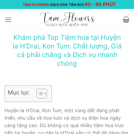
Chuyển
60
-
90 PHÚT
TÂM FLOWERS
GIAO HOA TẬN NƠI
đến
nội
dung
Khám phá Top Tiệm hoa tại Huyện
Ia H’Drai, Kon Tum: Chất lượng, Giá
cả phải chăng và Dịch vụ nhanh
chóng
Mục lục
Huyện Ia H’Drai, Kon Tum, một vùng đất đang phát
triển, nhu cầu về hoa tươi và dịch vụ điện hoa ngày
càng tăng cao. Dù không có quá nhiều tiệm hoa trực
tiếp tại huyện, cư dân Ia H’Drai vẫn có thể dễ dàng tìm