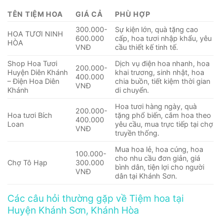
TÊN TIỆM HOA
GIÁ CẢ
PHÙ HỢP
300.000-
Sự kiện lớn, quà tặng cao
HOA TƯƠI NINH
600.000
cấp, hoa tươi nhập khẩu, yêu
HÒA
VNĐ
cầu thiết kế tinh tế.
Shop Hoa Tươi
Dịch vụ điện hoa nhanh, hoa
200.000-
Huyện Diên Khánh
khai trương, sinh nhật, hoa
400.000
– Điện Hoa Diên
chia buồn, tiết kiệm thời gian
VNĐ
Khánh
di chuyển.
Hoa tươi hàng ngày, quà
200.000-
Hoa tươi Bích
tặng phổ biến, cắm hoa theo
400.000
Loan
yêu cầu, mua trực tiếp tại chợ
VNĐ
truyền thống.
Mua hoa lẻ, hoa cúng, hoa
100.000-
cho nhu cầu đơn giản, giá
Chợ Tô Hạp
300.000
bình dân, tiện lợi cho người
VNĐ
dân tại Khánh Sơn.
Các câu hỏi thường gặp về Tiệm hoa tại
Huyện Khánh Sơn, Khánh Hòa