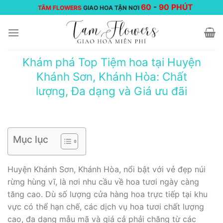
Chuyển
60
-
90 PHÚT
TÂM FLOWERS
GIAO HOA TẬN NƠI
đến
nội
dung
Khám phá Top Tiệm hoa tại Huyện
Khánh Sơn, Khánh Hòa: Chất
lượng, Đa dạng và Giá ưu đãi
Mục lục
Huyện Khánh Sơn, Khánh Hòa, nổi bật với vẻ đẹp núi
rừng hùng vĩ, là nơi nhu cầu về hoa tươi ngày càng
tăng cao. Dù số lượng cửa hàng hoa trực tiếp tại khu
vực có thể hạn chế, các dịch vụ hoa tươi chất lượng
cao, đa dạng mẫu mã và giá cả phải chăng từ các