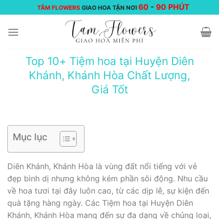
Chuyển
60
-
90 PHÚT
TÂM FLOWERS
GIAO HOA TẬN NƠI
đến
nội
dung
Top 10+ Tiệm hoa tại Huyện Diên
Khánh, Khánh Hòa Chất Lượng,
Giá Tốt
Mục lục
Diên Khánh, Khánh Hòa là vùng đất nổi tiếng với vẻ
đẹp bình dị nhưng không kém phần sôi động. Nhu cầu
về hoa tươi tại đây luôn cao, từ các dịp lễ, sự kiện đến
quà tặng hàng ngày. Các Tiệm hoa tại Huyện Diên
Khánh, Khánh Hòa mang đến sự đa dạng về chủng loại,