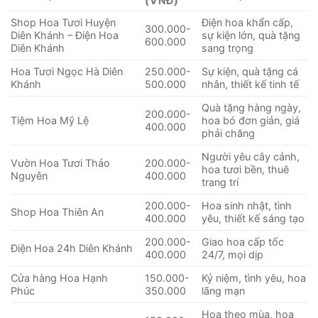
(VNĐ)
Shop Hoa Tươi Huyện
Điện hoa khẩn cấp,
300.000-
Diên Khánh – Điện Hoa
sự kiện lớn, quà tặng
600.000
Diên Khánh
sang trọng
Hoa Tươi Ngọc Hà Diên
250.000-
Sự kiện, quà tặng cá
Khánh
500.000
nhân, thiết kế tinh tế
Quà tặng hàng ngày,
200.000-
Tiệm Hoa Mỹ Lệ
hoa bó đơn giản, giá
400.000
phải chăng
Người yêu cây cảnh,
Vườn Hoa Tươi Thảo
200.000-
hoa tươi bền, thuê
Nguyên
400.000
trang trí
200.000-
Hoa sinh nhật, tình
Shop Hoa Thiên An
400.000
yêu, thiết kế sáng tạo
200.000-
Giao hoa cấp tốc
Điện Hoa 24h Diên Khánh
400.000
24/7, mọi dịp
Cửa hàng Hoa Hạnh
150.000-
Kỷ niệm, tình yêu, hoa
Phúc
350.000
lãng mạn
Hoa theo mùa, hoa