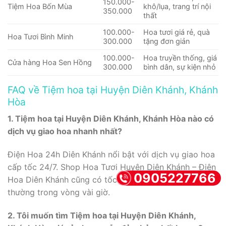
150.000-
Tiệm Hoa Bốn Mùa
khô/lụa, trang trí nội
350.000
thất
100.000-
Hoa tươi giá rẻ, quà
Hoa Tươi Bình Minh
300.000
tặng đơn giản
100.000-
Hoa truyền thống, giá
Cửa hàng Hoa Sen Hồng
300.000
bình dân, sự kiện nhỏ
FAQ về Tiệm hoa tại Huyện Diên Khánh, Khánh
Hòa
1. Tiệm hoa tại Huyện Diên Khánh, Khánh Hòa nào có
dịch vụ giao hoa nhanh nhất?
Điện Hoa 24h Diên Khánh nổi bật với dịch vụ giao hoa
cấp tốc 24/7. Shop Hoa Tươi Huyện Diên Khánh – Điện
0905227766
Hoa Diên Khánh cũng có tốc độ giao hàng rất nhanh,
thường trong vòng vài giờ.
2. Tôi muốn tìm Tiệm hoa tại Huyện Diên Khánh,