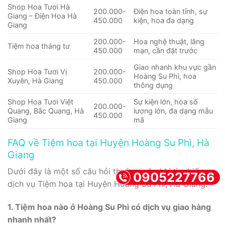
Shop Hoa Tươi Hà
200.000-
Điện hoa toàn tỉnh, sự
Giang – Điện Hoa Hà
450.000
kiện, hoa đa dạng
Giang
200.000-
Hoa nghệ thuật, lãng
Tiệm hoa tháng tư
450.000
mạn, cần đặt trước
Giao nhanh khu vực gần
Shop Hoa Tươi Vị
200.000-
Hoàng Su Phì, hoa
Xuyên, Hà Giang
450.000
thông dụng
Shop Hoa Tươi Việt
Sự kiện lớn, hoa số
200.000-
Quang, Bắc Quang, Hà
lượng lớn, đa dạng mẫu
450.000
Giang
mã
FAQ về Tiệm hoa tại Huyện Hoàng Su Phì, Hà
Giang
Dưới đây là một số câu hỏi thường gặp khi tìm kiếm
0905227766
dịch vụ Tiệm hoa tại Huyện Hoàng Su Phì, Hà Giang:
1. Tiệm hoa nào ở Hoàng Su Phì có dịch vụ giao hàng
nhanh nhất?