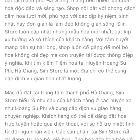
đại tại thành phố Hà Giang, mang đến nhiều lựa chọn
hoa độc đáo và sáng tạo. Shop nổi bật với phong cách
cắm hoa tươi mới, phù hợp với các dịp kỷ niệm, sinh
nhật hay đơn giản là làm đẹp không gian sống. Siin
Store luôn cập nhật những mẫu hoa mới nhất, bắt kịp
xu hướng và sở thích của khách hàng. Với tâm huyết
mang đến sự hài lòng, shop luôn cố gắng để mỗi bó
hoa không chỉ đẹp mà còn truyền tải được thông điệp
ý nghĩa. Khi tìm kiếm Tiệm hoa tại Huyện Hoàng Su
Phì, Hà Giang, Siin Store là một địa chỉ có thể cung
cấp dịch vụ giao hoa chất lượng.
Mặc dù đặt tại trung tâm thành phố Hà Giang, Siin
Store hiểu rõ nhu cầu của khách hàng ở các huyện xa
như Hoàng Su Phì và cung cấp dịch vụ giao hàng
chuyên nghiệp. Khách hàng có thể dễ dàng đặt hoa
trực tuyến hoặc qua điện thoại, với sự hỗ trợ nhiệt tình
từ đội ngũ nhân viên. Các sản phẩm tại Siin Store rất
đa dạng, từ hoa bó, giỏ hoa, lẵng hoa đến hoa hộp gỗ,