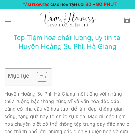
Chuyển
60
-
90 PHÚT
TÂM FLOWERS
GIAO HOA TẬN NƠI
đến
nội
dung
Top Tiệm hoa chất lượng, uy tín tại
Huyện Hoàng Su Phì, Hà Giang
Mục lục
Huyện Hoàng Su Phì, Hà Giang, nổi tiếng với những
thửa ruộng bậc thang hùng vĩ và văn hóa độc đáo,
cũng có nhu cầu về hoa tươi để làm đẹp không gian
sống, tặng quà hay tổ chức sự kiện. Mặc dù các tiệm
hoa chuyên biệt có thể không tập trung dày đặc như ở
các thành phố lớn, nhưng các dịch vụ điện hoa và cửa