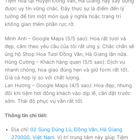
Tiệm hoa tại Huyện Đồng Văn, Hà Giang này xây dựng
được uy tín vững chắc. Đây thực sự là điểm đến lý
tưởng để tìm một món quà ý nghĩa hoặc trang trí
không gian thêm phần rực rỡ.
Minh Anh – Google Maps (5/5 sao): Hoa rất tươi và
đẹp, cắm theo yêu cầu của tôi rất ưng ý. Chắc chắn sẽ
ủng hộ Shop Hoa Tươi Đồng Văn, Hà Giang lần nữa.
Hùng Cường – Khách hàng quen (5/5 sao): Dịch vụ
nhanh chóng, hoa giao đúng hẹn và giữ form rất tốt.
Giá cả hợp lý so với chất lượng.
Lan Hương – Google Maps (4/5 sao): Hoa đẹp, nhưng
đôi khi tiệm hơi đông khách vào dịp lễ, cần đặt trước
sớm. Thái độ phục vụ vẫn rất tốt.
Thông tin chi tiết:
Địa chỉ:
02 Sùng Dúng Lù, Đồng Văn, Hà Giang
270000, Việt Nam
. Vị trí trung tâm này giúp Tiệm