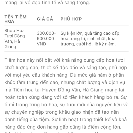
mang lại vẻ đẹp tinh tế và sang trọng.
TÊN TIỆM
GIÁ CẢ
PHÙ HỢP
HOA
Shop Hoa
300.000-
Sự kiện lớn, quà tặng cao cấp,
Tươi Đồng
600.000
hoa trang trí, sinh nhật, khai
Văn, Hà
VNĐ
trương, cưới hỏi, lễ kỷ niệm.
Giang
Tiệm hoa này nổi bật với khả năng cung cấp hoa tươi
chất lượng cao, thiết kế độc đáo và sáng tạo, phù hợp
với mọi yêu cầu khách hàng. Dù mức giá nằm ở phân
khúc tầm trung đến cao, nhưng chất lượng và dịch vụ
mà Tiệm hoa tại Huyện Đồng Văn, Hà Giang mang lại
hoàn toàn xứng đáng với số tiền khách hàng bỏ ra. Sự
tỉ mỉ trong từng bó hoa, sự tươi mới của nguyên liệu và
sự chuyên nghiệp trong khâu giao nhận đã tạo nên
danh tiếng của tiệm. Sự linh hoạt trong thiết kế và khả
năng đáp ứng đơn hàng gấp cũng là điểm cộng lớn.