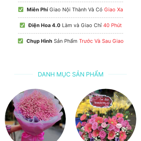
------------------------------------------------
Miễn Phí
Giao Nội Thành Và Có
Giao Xa
------------------------------------------------
Điện Hoa 4.0
Làm và Giao Chỉ
40 Phút
------------------------------------------------
Chụp Hình
Sản Phẩm
Trước Và Sau Giao
DANH MỤC SẢN PHẨM