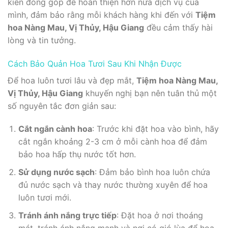
kiến đóng góp để hoàn thiện hơn nữa dịch vụ của
mình, đảm bảo rằng mỗi khách hàng khi đến với
Tiệm
hoa Nàng Mau, Vị Thủy, Hậu Giang
đều cảm thấy hài
lòng và tin tưởng.
Cách Bảo Quản Hoa Tươi Sau Khi Nhận Được
Để hoa luôn tươi lâu và đẹp mắt,
Tiệm hoa Nàng Mau,
Vị Thủy, Hậu Giang
khuyến nghị bạn nên tuân thủ một
số nguyên tắc đơn giản sau:
Cắt ngắn cành hoa
: Trước khi đặt hoa vào bình, hãy
cắt ngắn khoảng 2-3 cm ở mỗi cành hoa để đảm
bảo hoa hấp thụ nước tốt hơn.
Sử dụng nước sạch
: Đảm bảo bình hoa luôn chứa
đủ nước sạch và thay nước thường xuyên để hoa
luôn tươi mới.
Tránh ánh nắng trực tiếp
: Đặt hoa ở nơi thoáng
mát, tránh ánh nắng mạnh và nơi có gió lùa để hoa