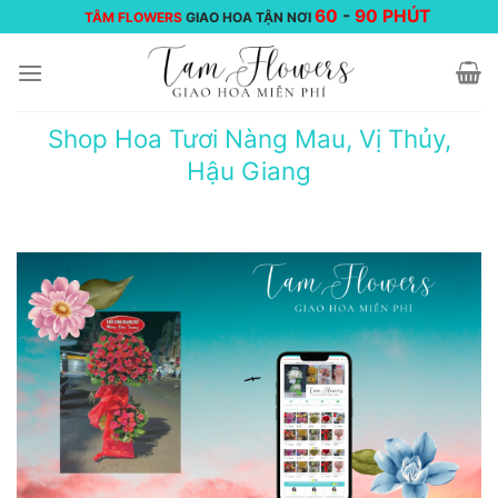
Chuyển
60
-
90 PHÚT
TÂM FLOWERS
GIAO HOA TẬN NƠI
đến
nội
dung
Shop Hoa Tươi Nàng Mau, Vị Thủy,
Hậu Giang