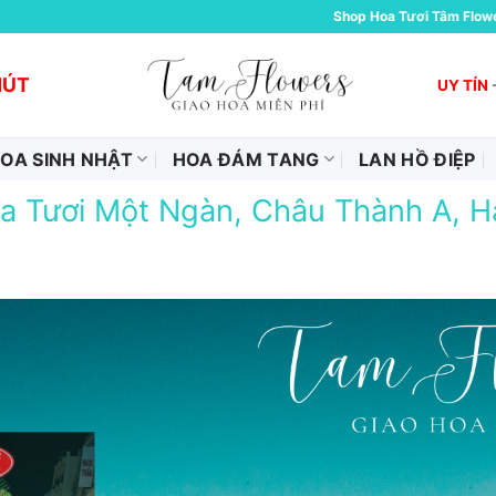
Shop Hoa Tươi Tâm Flow
HÚT
UY TÍN
OA SINH NHẬT
HOA ĐÁM TANG
LAN HỒ ĐIỆP
a Tươi Một Ngàn, Châu Thành A, H