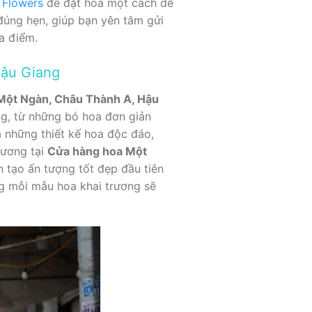
 Flowers
để đặt hoa một cách dễ
úng hẹn, giúp bạn yên tâm gửi
a điểm.
Hậu Giang
Một Ngàn, Châu Thành A, Hậu
g, từ những bó hoa đơn giản
 những thiết kế hoa độc đáo,
rương tại
Cửa hàng hoa Một
 tạo ấn tượng tốt đẹp đầu tiên
ng mỗi mẫu hoa khai trương sẽ