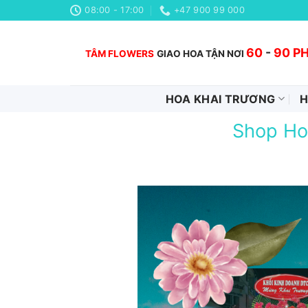
Chuyển
08:00 - 17:00
+47 900 99 000
đến
nội
60
-
90 P
TÂM FLOWERS
GIAO HOA TẬN NƠI
dung
HOA KHAI TRƯƠNG
H
Shop Ho