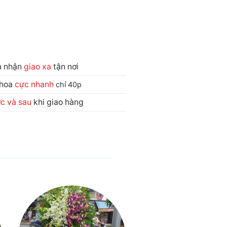
và nhận
giao xa
tận nơi
 hoa
cực nhanh
chỉ 40p
ớc và sau
khi giao hàng