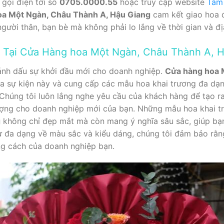
 gọi điện tới số
0705.0000.55
hoặc truy cập website
Tâm
a Một Ngàn, Châu Thành A, Hậu Giang
cam kết giao hoa đ
gười thân, bạn bè mà không phải lo lắng về thời gian và đị
 Tại Cửa Hàng hoa Một Ngàn, Châu Thành A, 
đánh dấu sự khởi đầu mới cho doanh nghiệp.
Cửa hàng hoa 
a sự kiện này và cung cấp các mẫu hoa khai trương đa dạn
Chúng tôi luôn lắng nghe yêu cầu của khách hàng để tạo ra
ượng cho doanh nghiệp mới của bạn. Những mẫu hoa khai t
g
không chỉ đẹp mắt mà còn mang ý nghĩa sâu sắc, giúp bạn
sự đa dạng về màu sắc và kiểu dáng, chúng tôi đảm bảo rằ
ng cách của doanh nghiệp bạn.