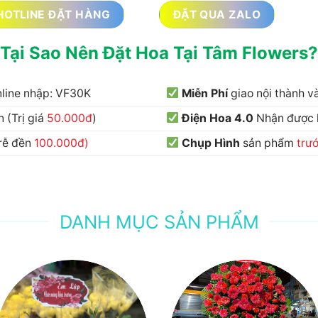
HOTLINE ĐẶT HÀNG
ĐẶT QUA ZALO
Tại Sao Nên Đặt Hoa Tại Tâm Flowers?
nline nhập: VF30K
Miễn Phí
giao nội thành 
 (Trị giá
50.000đ
)
Điện Hoa 4.0
Nhận được
trễ đền
100.000đ)
Chụp Hình
sản phẩm
trư
DANH MỤC SẢN PHẨM