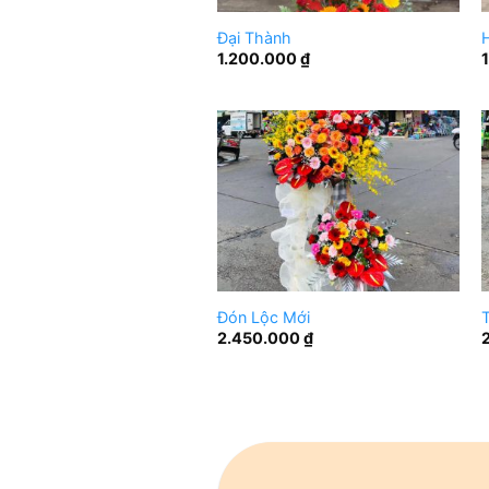
Đại Thành
1.200.000
₫
Đón Lộc Mới
T
2.450.000
₫