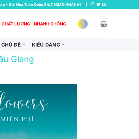
ers - Gửi Hoa Toàn Quốc 24/7 [GIAO NHANH]
-
CHẤT LƯỢNG
-
NHANH CHÓNG
CHỦ ĐỀ
KIỂU DÁNG
ậu Giang