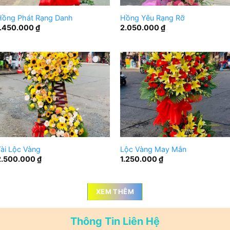
Hồng Phát Rạng Danh
Hồng Yêu Rạng Rỡ
1.450.000
₫
2.050.000
₫
ài Lộc Vàng
Lộc Vàng May Mắn
2.500.000
₫
1.250.000
₫
XEM THÊM
Thông Tin Liên Hệ