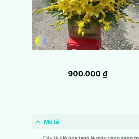
900.000
₫
Mô tả
Đây là
giỏ hoa tang lễ màu vàng sang tr