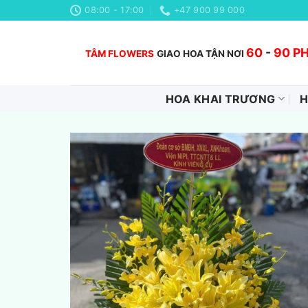
Chuyển
08:00 - 17:00
+47 900 99 000
đến
nội
60
-
90 P
TÂM FLOWERS
GIAO HOA TẬN NƠI
dung
HOA KHAI TRƯƠNG
H