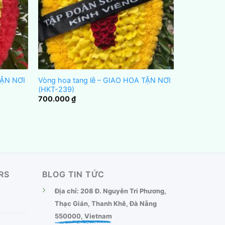
TẬN NƠI
Vòng hoa tang lễ – GIAO HOA TẬN NƠI
(HKT-239)
700.000
₫
RS
BLOG TIN TỨC
Địa chỉ: 208 Đ. Nguyễn Tri Phương,
Thạc Gián, Thanh Khê, Đà Nẵng
550000, Vietnam