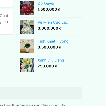
Đỏ Quyến
1.500.000
₫
 Chat
ge in
Về Miền Cực Lạc
3.000.000
₫
Tinh Khiết Hương
3.500.000
₫
Xanh Dịu Dàng
750.000
₫
và tiếc thương sâu sắc
đến người đã