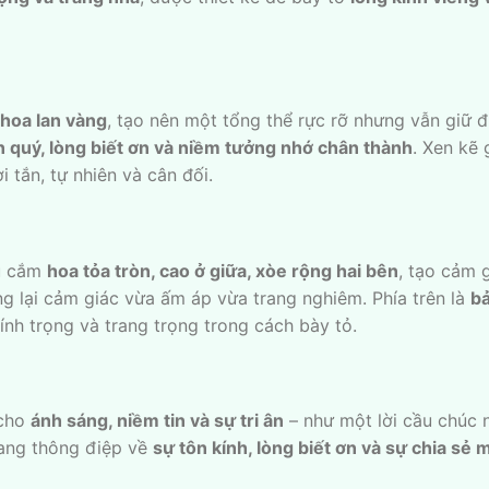
hoa lan vàng
, tạo nên một tổng thể rực rỡ nhưng vẫn giữ đ
n quý, lòng biết ơn và niềm tưởng nhớ chân thành
. Xen kẽ
i tắn, tự nhiên và cân đối.
ểu cắm
hoa tỏa tròn, cao ở giữa, xòe rộng hai bên
, tạo cảm 
 lại cảm giác vừa ấm áp vừa trang nghiêm. Phía trên là
b
kính trọng và trang trọng trong cách bày tỏ.
 cho
ánh sáng, niềm tin và sự tri ân
– như một lời cầu chúc n
mang thông điệp về
sự tôn kính, lòng biết ơn và sự chia sẻ 