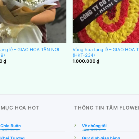
tang lễ – GIAO HOA TẬN NƠI
Vòng hoa tang lễ – GIAO HOA 
9)
(HKT-234)
00
₫
1.000.000
₫
 MỤC HOA HOT
THÔNG TIN TÂM FLOWE
 Chia Buồn
Về chúng tôi
 Khai Trương
Quy định giao hàng