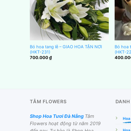
 TẬN NƠI
Bó hoa tang lễ – GIAO HOA TẬN NƠI
Bó hoa 
(HKT-231)
(HKT-22
700.000
₫
400.0
TÂM FLOWERS
DANH
Shop Hoa Tươi Đà Nẵng
Tâm
Hoa
Flowers hoạt động từ năm 2019
đến nay, Tự hào là Shop Hoa
Hoa