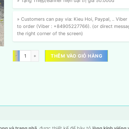
» Tặng Thiệp/Banner hiện đại trị giá 50.000đ
» Customers can pay via: Kieu Hoi, Paypal, .. Viber
to order (Viber : +84905227766). (or direct messa
the right corner of the screen)
Nhớ Ơn Người số lượng
THÊM VÀO GIỎ HÀNG
ọng và trang nhã
, được thiết kế để bày tỏ
lòng kính viếng 