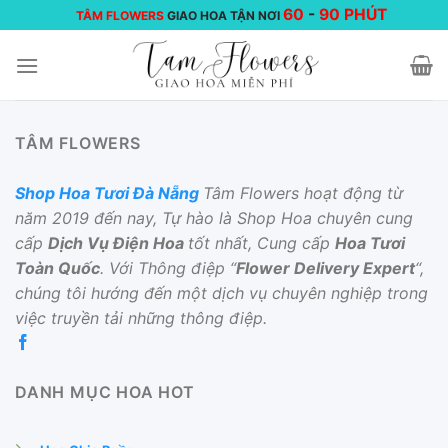
Chuyển
60
-
90 PHÚT
TÂM FLOWERS
GIAO HOA TẬN NƠI
đến
nội
dung
TÂM FLOWERS
Shop Hoa Tươi Đà Nẵng
Tâm Flowers hoạt động từ
năm 2019 đến nay, Tự hào là Shop Hoa chuyên cung
cấp
Dịch Vụ Điện Hoa
tốt nhất, Cung cấp
Hoa Tươi
Toàn Quốc
. Với Thông điệp “
Flower Delivery Expert
“,
chúng tôi hướng đến một dịch vụ chuyên nghiệp trong
việc truyền tải những thông điệp.
DANH MỤC HOA HOT