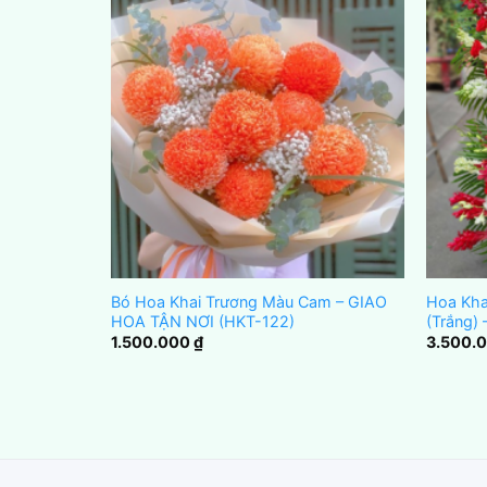
u Xanh –
Bó Hoa Khai Trương Màu Cam – GIAO
Hoa Kha
12)
HOA TẬN NƠI (HKT-122)
(Trắng)
1.500.000
₫
3.500.