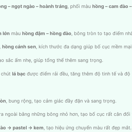
ọng – ngọt ngào – hoành tráng
, phối màu
hồng – cam đào 
 lớn
màu
hồng đậm – hồng đào
, bông tròn to tạo điểm n
,
hồng cánh sen
, kích thước đa dạng giúp bố cục mềm mại
o sắc ấm nhẹ, giúp tổng thể thêm sang trọng.
t chút
lá bạc
được điểm rải đều, tăng thêm độ tinh tế và độ
ròn
, bung rộng, tạo cảm giác đầy đặn và sang trọng.
ra ngoài bằng những bông nhỏ hơn, tạo bố cục rất cân đối
ào → pastel → kem
, tạo hiệu ứng chuyển màu rất đẹp mắt.