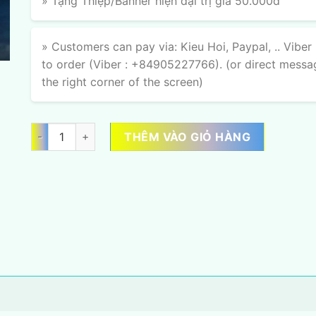
» Tặng Thiệp/Banner hiện đại trị giá 50.000đ
» Customers can pay via: Kieu Hoi, Paypal, .. Viber
to order (Viber : +84905227766). (or direct messa
the right corner of the screen)
Hương Sắc Đào số lượng
THÊM VÀO GIỎ HÀNG