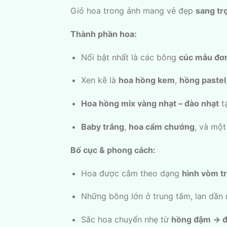
Giỏ hoa trong ảnh mang vẻ đẹp
sang tr
Thành phần hoa:
Nổi bật nhất là các bông
cúc mẫu đơn
Xen kẽ là
hoa hồng kem
,
hồng pastel
Hoa hồng mix vàng nhạt – đào nhạt
tạ
Baby trắng
,
hoa cẩm chướng
, và mộ
Bố cục & phong cách:
Hoa được cắm theo dạng
hình vòm t
Những bông lớn ở trung tâm, lan dần 
Sắc hoa chuyển nhẹ từ
hồng đậm → đ