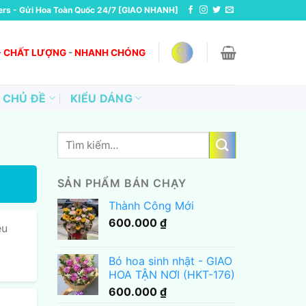
ers - Gửi Hoa Toàn Quốc 24/7 [GIAO NHANH]
-
CHẤT LƯỢNG
-
NHANH CHÓNG
CHỦ ĐỀ
KIỂU DÁNG
Tìm
kiếm:
SẢN PHẨM BÁN CHẠY
Thành Công Mới
600.000
₫
ều
Bó hoa sinh nhật - GIAO
HOA TẬN NƠI (HKT-176)
600.000
₫