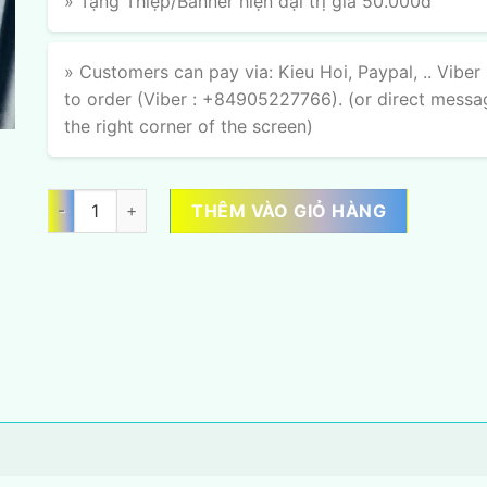
» Tặng Thiệp/Banner hiện đại trị giá 50.000đ
» Customers can pay via: Kieu Hoi, Paypal, .. Viber
to order (Viber : +84905227766). (or direct messa
the right corner of the screen)
Hồng Ân Phúc số lượng
THÊM VÀO GIỎ HÀNG