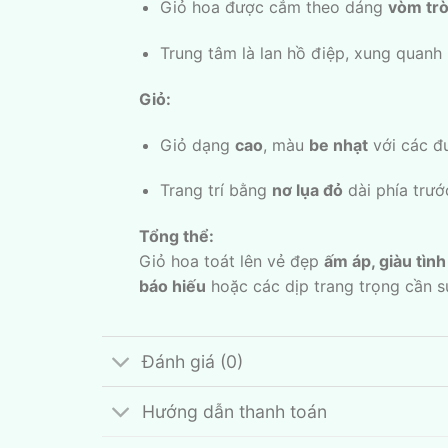
Giỏ hoa được cắm theo dáng
vòm trò
Trung tâm là lan hồ điệp, xung quanh
Giỏ:
Giỏ dạng
cao
, màu
be nhạt
với các đ
Trang trí bằng
nơ lụa đỏ
dài phía trướ
Tổng thể:
Giỏ hoa toát lên vẻ đẹp
ấm áp, giàu tìn
báo hiếu
hoặc các dịp trang trọng cần sự
Đánh giá (0)
Hướng dẫn thanh toán