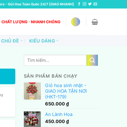
ers - Gửi Hoa Toàn Quốc 24/7 [GIAO NHANH]
-
CHẤT LƯỢNG
-
NHANH CHÓNG
CHỦ ĐỀ
KIỂU DÁNG
Tìm
kiếm:
SẢN PHẨM BÁN CHẠY
Giỏ hoa sinh nhật -
GIAO HOA TẬN NƠI
ều
(HKT-179)
650.000
₫
An Lành Hoa
450.000
₫