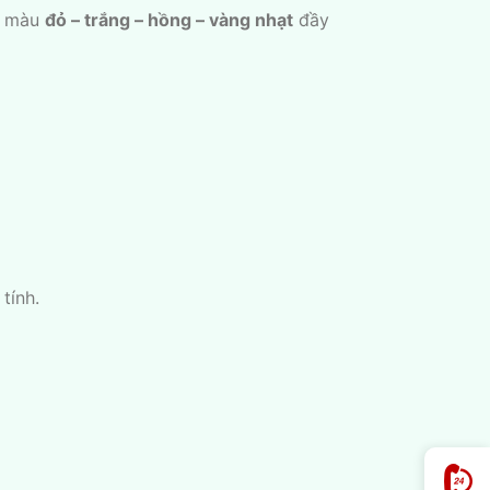
ối màu
đỏ – trắng – hồng – vàng nhạt
đầy
tính.