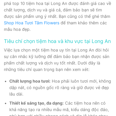
phá top 10 tiệm hoa tại Long An được đánh giá cao về
chất lượng, dịch vụ và giá cả, đảm bảo bạn sẽ tìm
được sản phẩm ưng ý nhất. Bạn cũng có thể ghé thăm
Shop Hoa Tươi Tâm Flowers
để tham khảo thêm các
mẫu hoa đẹp.
Tiêu chí chọn tiệm hoa và khu vực tại Long An
Việc lựa chọn một tiệm hoa uy tín tại Long An đòi hỏi
sự cân nhắc kỹ lưỡng để đảm bảo bạn nhận được sản
phẩm chất lượng và dịch vụ tốt nhất. Dưới đây là
những tiêu chí quan trọng bạn nên xem xét:
Chất lượng hoa tươi:
Hoa phải luôn tươi mới, không
dập nát, có nguồn gốc rõ ràng và giữ được vẻ đẹp
lâu dài.
Thiết kế sáng tạo, đa dạng:
Các tiệm hoa nên có
khả năng tạo ra nhiều mẫu mã, kiểu dáng độc đáo,
phù hợp với nhiều phong cách và dịp lễ khác nhau,