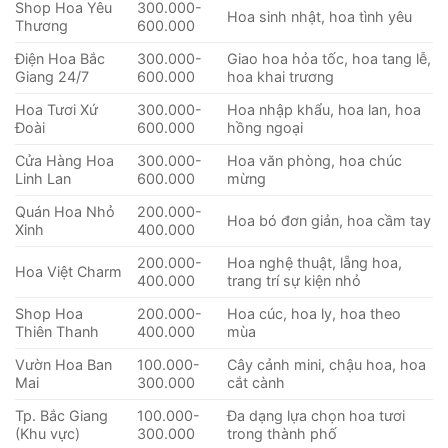
Shop Hoa Yêu
300.000-
Hoa sinh nhật, hoa tình yêu
Thương
600.000
Điện Hoa Bắc
300.000-
Giao hoa hỏa tốc, hoa tang lễ,
Giang 24/7
600.000
hoa khai trương
Hoa Tươi Xứ
300.000-
Hoa nhập khẩu, hoa lan, hoa
Đoài
600.000
hồng ngoại
Cửa Hàng Hoa
300.000-
Hoa văn phòng, hoa chúc
Linh Lan
600.000
mừng
Quán Hoa Nhỏ
200.000-
Hoa bó đơn giản, hoa cầm tay
Xinh
400.000
200.000-
Hoa nghệ thuật, lẵng hoa,
Hoa Việt Charm
400.000
trang trí sự kiện nhỏ
Shop Hoa
200.000-
Hoa cúc, hoa ly, hoa theo
Thiên Thanh
400.000
mùa
Vườn Hoa Ban
100.000-
Cây cảnh mini, chậu hoa, hoa
Mai
300.000
cắt cành
Tp. Bắc Giang
100.000-
Đa dạng lựa chọn hoa tươi
(Khu vực)
300.000
trong thành phố