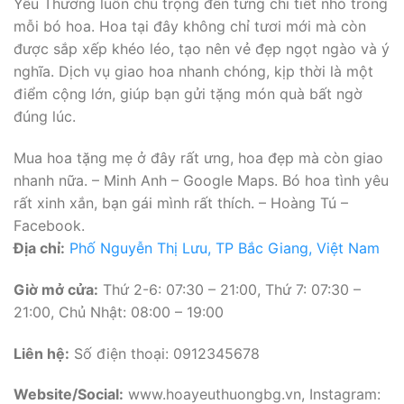
Yêu Thương luôn chú trọng đến từng chi tiết nhỏ trong
mỗi bó hoa. Hoa tại đây không chỉ tươi mới mà còn
được sắp xếp khéo léo, tạo nên vẻ đẹp ngọt ngào và ý
nghĩa. Dịch vụ giao hoa nhanh chóng, kịp thời là một
điểm cộng lớn, giúp bạn gửi tặng món quà bất ngờ
đúng lúc.
Mua hoa tặng mẹ ở đây rất ưng, hoa đẹp mà còn giao
nhanh nữa. – Minh Anh – Google Maps. Bó hoa tình yêu
rất xinh xắn, bạn gái mình rất thích. – Hoàng Tú –
Facebook.
Địa chỉ:
Phố Nguyễn Thị Lưu, TP Bắc Giang, Việt Nam
Giờ mở cửa:
Thứ 2-6: 07:30 – 21:00, Thứ 7: 07:30 –
21:00, Chủ Nhật: 08:00 – 19:00
Liên hệ:
Số điện thoại: 0912345678
Website/Social:
www.hoayeuthuongbg.vn, Instagram: