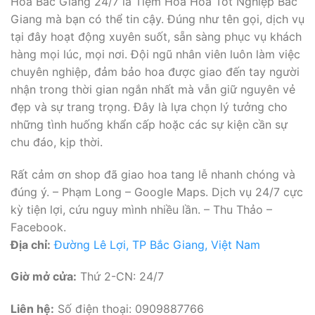
Hoa Bắc Giang 24/7 là Tiệm Hoa Hoa Tốt Nghiệp Bắc
Giang mà bạn có thể tin cậy. Đúng như tên gọi, dịch vụ
tại đây hoạt động xuyên suốt, sẵn sàng phục vụ khách
hàng mọi lúc, mọi nơi. Đội ngũ nhân viên luôn làm việc
chuyên nghiệp, đảm bảo hoa được giao đến tay người
nhận trong thời gian ngắn nhất mà vẫn giữ nguyên vẻ
đẹp và sự trang trọng. Đây là lựa chọn lý tưởng cho
những tình huống khẩn cấp hoặc các sự kiện cần sự
chu đáo, kịp thời.
Rất cảm ơn shop đã giao hoa tang lễ nhanh chóng và
đúng ý. – Phạm Long – Google Maps. Dịch vụ 24/7 cực
kỳ tiện lợi, cứu nguy mình nhiều lần. – Thu Thảo –
Facebook.
Địa chỉ:
Đường Lê Lợi, TP Bắc Giang, Việt Nam
Giờ mở cửa:
Thứ 2-CN: 24/7
Liên hệ:
Số điện thoại: 0909887766