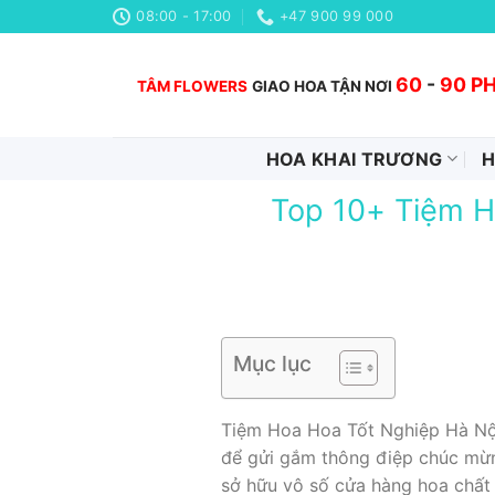
Chuyển
08:00 - 17:00
+47 900 99 000
đến
nội
60
-
90 P
TÂM FLOWERS
GIAO HOA TẬN NƠI
dung
HOA KHAI TRƯƠNG
H
Top 10+ Tiệm H
Mục lục
Tiệm Hoa Hoa Tốt Nghiệp Hà Nội
để gửi gắm thông điệp chúc mừng
sở hữu vô số cửa hàng hoa chất 