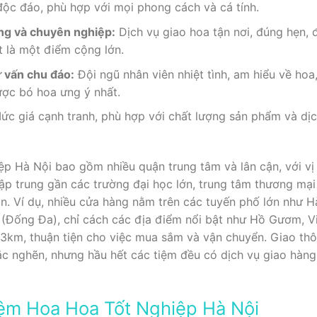
độc đáo, phù hợp với mọi phong cách và cá tính.
ng và chuyên nghiệp:
Dịch vụ giao hoa tận nơi, đúng hẹn,
t là một điểm cộng lớn.
ư vấn chu đáo:
Đội ngũ nhân viên nhiệt tình, am hiểu về hoa
ợc bó hoa ưng ý nhất.
c giá cạnh tranh, phù hợp với chất lượng sản phẩm và dịch
 Hà Nội bao gồm nhiều quận trung tâm và lân cận, với vị tr
ập trung gần các trường đại học lớn, trung tâm thương mạ
n. Ví dụ, nhiều cửa hàng nằm trên các tuyến phố lớn như 
(Đống Đa), chỉ cách các địa điểm nổi bật như Hồ Gươm, V
km, thuận tiện cho việc mua sắm và vận chuyển. Giao thông
c nghẽn, nhưng hầu hết các tiệm đều có dịch vụ giao hàn
ệm Hoa Hoa Tốt Nghiệp Hà Nội