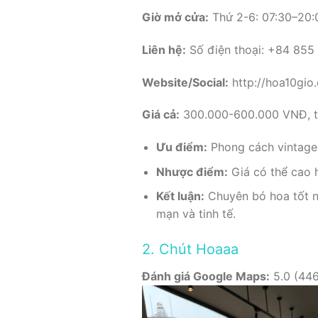
Giờ mở cửa:
Thứ 2-6: 07:30–20:0
Liên hệ:
Số điện thoại: +84 855
Website/Social:
http://hoa10gio
Giá cả:
300.000-600.000 VNĐ, tù
Ưu điểm:
Phong cách vintage đ
Nhược điểm:
Giá có thể cao h
Kết luận:
Chuyên bó hoa tốt ng
mạn và tinh tế.
2. Chút Hoaaa
Đánh giá Google Maps:
5.0 (446