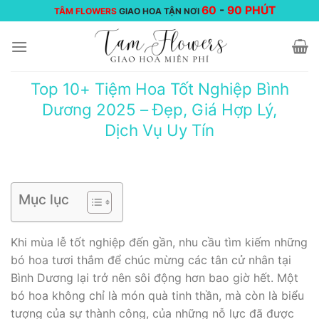
Chuyển
60
-
90 PHÚT
TÂM FLOWERS
GIAO HOA TẬN NƠI
đến
nội
dung
Top 10+ Tiệm Hoa Tốt Nghiệp Bình
Dương 2025 – Đẹp, Giá Hợp Lý,
Dịch Vụ Uy Tín
Mục lục
Khi mùa lễ tốt nghiệp đến gần, nhu cầu tìm kiếm những
bó hoa tươi thắm để chúc mừng các tân cử nhân tại
Bình Dương lại trở nên sôi động hơn bao giờ hết. Một
bó hoa không chỉ là món quà tinh thần, mà còn là biểu
tượng của sự thành công, của những nỗ lực đã được