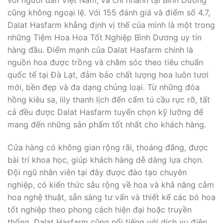
với người dân Việt Nam, và chi nhánh tại Bình Dương
cũng không ngoại lệ. Với 155 đánh giá và điểm số 4.7,
Dalat Hasfarm khẳng định vị thế của mình là một trong
những Tiệm Hoa Hoa Tốt Nghiệp Bình Dương uy tín
hàng đầu. Điểm mạnh của Dalat Hasfarm chính là
nguồn hoa được trồng và chăm sóc theo tiêu chuẩn
quốc tế tại Đà Lạt, đảm bảo chất lượng hoa luôn tươi
mới, bền đẹp và đa dạng chủng loại. Từ những đóa
hồng kiêu sa, lily thanh lịch đến cẩm tú cầu rực rỡ, tất
cả đều được Dalat Hasfarm tuyển chọn kỹ lưỡng để
mang đến những sản phẩm tốt nhất cho khách hàng.
Cửa hàng có không gian rộng rãi, thoáng đãng, được
bài trí khoa học, giúp khách hàng dễ dàng lựa chọn.
Đội ngũ nhân viên tại đây được đào tạo chuyên
nghiệp, có kiến thức sâu rộng về hoa và khả năng cắm
hoa nghệ thuật, sẵn sàng tư vấn và thiết kế các bó hoa
tốt nghiệp theo phong cách hiện đại hoặc truyền
thống. Dalat Hasfarm cũng nổi tiếng với dịch vụ điện