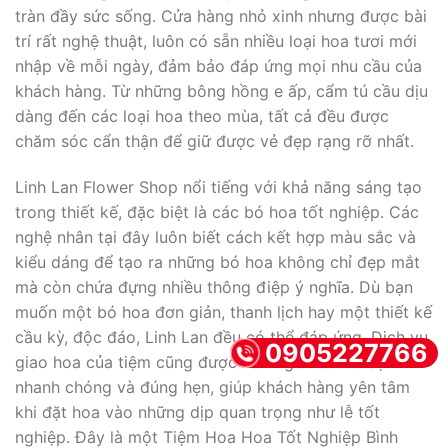
tràn đầy sức sống. Cửa hàng nhỏ xinh nhưng được bài
trí rất nghệ thuật, luôn có sẵn nhiều loại hoa tươi mới
nhập về mỗi ngày, đảm bảo đáp ứng mọi nhu cầu của
khách hàng. Từ những bông hồng e ấp, cẩm tú cầu dịu
dàng đến các loại hoa theo mùa, tất cả đều được
chăm sóc cẩn thận để giữ được vẻ đẹp rạng rỡ nhất.
Linh Lan Flower Shop nổi tiếng với khả năng sáng tạo
trong thiết kế, đặc biệt là các bó hoa tốt nghiệp. Các
nghệ nhân tại đây luôn biết cách kết hợp màu sắc và
kiểu dáng để tạo ra những bó hoa không chỉ đẹp mắt
mà còn chứa đựng nhiều thông điệp ý nghĩa. Dù bạn
muốn một bó hoa đơn giản, thanh lịch hay một thiết kế
cầu kỳ, độc đáo, Linh Lan đều có thể đáp ứng. Dịch vụ
0905227766
giao hoa của tiệm cũng được đánh giá cao về sự
nhanh chóng và đúng hẹn, giúp khách hàng yên tâm
khi đặt hoa vào những dịp quan trọng như lễ tốt
nghiệp. Đây là một Tiệm Hoa Hoa Tốt Nghiệp Bình