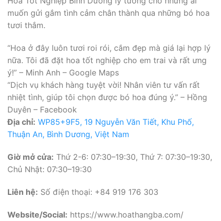
Hoa Tốt Nghiệp Bình Dương lý tưởng cho những ai
muốn gửi gắm tình cảm chân thành qua những bó hoa
tươi thắm.
“Hoa ở đây luôn tươi roi rói, cắm đẹp mà giá lại hợp lý
nữa. Tôi đã đặt hoa tốt nghiệp cho em trai và rất ưng
ý!” – Minh Anh – Google Maps
“Dịch vụ khách hàng tuyệt vời! Nhân viên tư vấn rất
nhiệt tình, giúp tôi chọn được bó hoa đúng ý.” – Hồng
Duyên – Facebook
Địa chỉ:
WP85+9F5, 19 Nguyễn Văn Tiết, Khu Phố,
Thuận An, Bình Dương, Việt Nam
Giờ mở cửa:
Thứ 2-6: 07:30–19:30, Thứ 7: 07:30–19:30,
Chủ Nhật: 07:30–19:30
Liên hệ:
Số điện thoại: +84 919 176 303
Website/Social:
https://www.hoathangba.com/