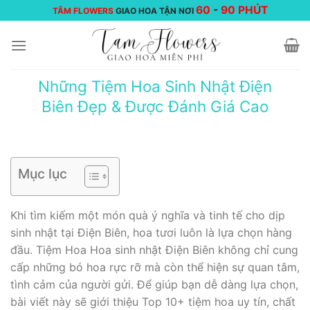
Chuyển
60
-
90 PHÚT
TÂM FLOWERS
GIAO HOA TẬN NƠI
đến
nội
dung
Những Tiệm Hoa Sinh Nhật Điện
Biên Đẹp & Được Đánh Giá Cao
Mục lục
Khi tìm kiếm một món quà ý nghĩa và tinh tế cho dịp
sinh nhật tại Điện Biên, hoa tươi luôn là lựa chọn hàng
đầu. Tiệm Hoa Hoa sinh nhật Điện Biên không chỉ cung
cấp những bó hoa rực rỡ mà còn thể hiện sự quan tâm,
tình cảm của người gửi. Để giúp bạn dễ dàng lựa chọn,
bài viết này sẽ giới thiệu Top 10+ tiệm hoa uy tín, chất