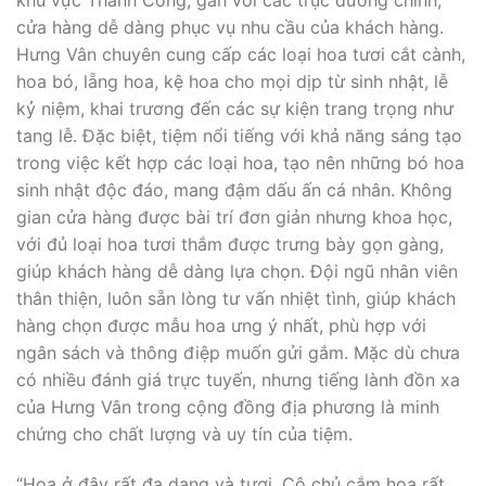
khu vực Thành Công, gần với các trục đường chính,
cửa hàng dễ dàng phục vụ nhu cầu của khách hàng.
Hưng Vân chuyên cung cấp các loại hoa tươi cắt cành,
hoa bó, lẵng hoa, kệ hoa cho mọi dịp từ sinh nhật, lễ
kỷ niệm, khai trương đến các sự kiện trang trọng như
tang lễ. Đặc biệt, tiệm nổi tiếng với khả năng sáng tạo
trong việc kết hợp các loại hoa, tạo nên những bó hoa
sinh nhật độc đáo, mang đậm dấu ấn cá nhân. Không
gian cửa hàng được bài trí đơn giản nhưng khoa học,
với đủ loại hoa tươi thắm được trưng bày gọn gàng,
giúp khách hàng dễ dàng lựa chọn. Đội ngũ nhân viên
thân thiện, luôn sẵn lòng tư vấn nhiệt tình, giúp khách
hàng chọn được mẫu hoa ưng ý nhất, phù hợp với
ngân sách và thông điệp muốn gửi gắm. Mặc dù chưa
có nhiều đánh giá trực tuyến, nhưng tiếng lành đồn xa
của Hưng Vân trong cộng đồng địa phương là minh
chứng cho chất lượng và uy tín của tiệm.
“Hoa ở đây rất đa dạng và tươi. Cô chủ cắm hoa rất