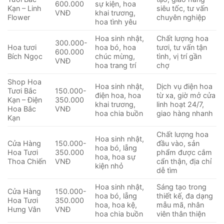
600.000
sự kiện, hoa
Kạn – Linh
siêu tốc, tư vấn
VNĐ
khai trương,
Flower
chuyên nghiệp
hoa tình yêu
Hoa sinh nhật,
Chất lượng hoa
300.000-
Hoa tươi
hoa bó, hoa
tươi, tư vấn tận
600.000
Bích Ngọc
chúc mừng,
tình, vị trí gần
VNĐ
hoa trang trí
chợ
Shop Hoa
Hoa sinh nhật,
Dịch vụ điện hoa
Tươi Bắc
150.000-
điện hoa, hoa
từ xa, giờ mở cửa
Kạn – Điện
350.000
khai trương,
linh hoạt 24/7,
Hoa Bắc
VNĐ
hoa chia buồn
giao hàng nhanh
Kạn
Chất lượng hoa
Hoa sinh nhật,
Cửa Hàng
150.000-
đầu vào, sản
hoa bó, lẵng
Hoa Tươi
350.000
phẩm được cắm
hoa, hoa sự
Thoa Chiến
VNĐ
cẩn thận, địa chỉ
kiện nhỏ
dễ tìm
Hoa sinh nhật,
Sáng tạo trong
Cửa Hàng
150.000-
hoa bó, lẵng
thiết kế, đa dạng
Hoa Tươi
350.000
hoa, hoa kệ,
mẫu mã, nhân
Hưng Vân
VNĐ
hoa chia buồn
viên thân thiện