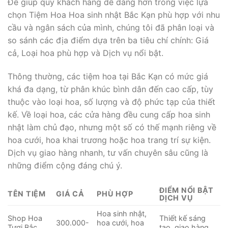
Để giúp quý khách hàng dễ dàng hơn trong việc lựa
chọn Tiệm Hoa Hoa sinh nhật Bắc Kạn phù hợp với nhu
cầu và ngân sách của mình, chúng tôi đã phân loại và
so sánh các địa điểm dựa trên ba tiêu chí chính: Giá
cả, Loại hoa phù hợp và Dịch vụ nổi bật.
Thông thường, các tiệm hoa tại Bắc Kạn có mức giá
khá đa dạng, từ phân khúc bình dân đến cao cấp, tùy
thuộc vào loại hoa, số lượng và độ phức tạp của thiết
kế. Về loại hoa, các cửa hàng đều cung cấp hoa sinh
nhật làm chủ đạo, nhưng một số có thế mạnh riêng về
hoa cưới, hoa khai trương hoặc hoa trang trí sự kiện.
Dịch vụ giao hàng nhanh, tư vấn chuyên sâu cũng là
những điểm cộng đáng chú ý.
ĐIỂM NỔI BẬT
TÊN TIỆM
GIÁ CẢ
PHÙ HỢP
DỊCH VỤ
Hoa sinh nhật,
Shop Hoa
Thiết kế sáng
300.000-
hoa cưới, hoa
Tươi Bắc
tạo, giao hàng