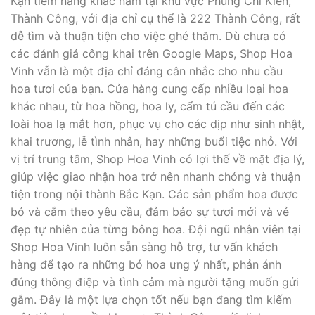
Kạn tiềm năng khác nằm tại khu vực Phùng Chí Kiên,
Thành Công, với địa chỉ cụ thể là 222 Thành Công, rất
dễ tìm và thuận tiện cho việc ghé thăm. Dù chưa có
các đánh giá công khai trên Google Maps, Shop Hoa
Vinh vẫn là một địa chỉ đáng cân nhắc cho nhu cầu
hoa tươi của bạn. Cửa hàng cung cấp nhiều loại hoa
khác nhau, từ hoa hồng, hoa ly, cẩm tú cầu đến các
loài hoa lạ mắt hơn, phục vụ cho các dịp như sinh nhật,
khai trương, lễ tình nhân, hay những buổi tiệc nhỏ. Với
vị trí trung tâm, Shop Hoa Vinh có lợi thế về mặt địa lý,
giúp việc giao nhận hoa trở nên nhanh chóng và thuận
tiện trong nội thành Bắc Kạn. Các sản phẩm hoa được
bó và cắm theo yêu cầu, đảm bảo sự tươi mới và vẻ
đẹp tự nhiên của từng bông hoa. Đội ngũ nhân viên tại
Shop Hoa Vinh luôn sẵn sàng hỗ trợ, tư vấn khách
hàng để tạo ra những bó hoa ưng ý nhất, phản ánh
đúng thông điệp và tình cảm mà người tặng muốn gửi
gắm. Đây là một lựa chọn tốt nếu bạn đang tìm kiếm