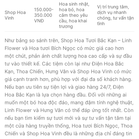
Hoa sinh nhật,
Vị trí trung tâm,
150.000-
hoa bó, hoa
Shop Hoa
dịch vụ nhanh
350.000
cắm theo yêu
Vinh
chóng, tư vấn tận
VNĐ
cầu, hoa khai
tình
trương
Như bảng so sánh trên, Shop Hoa Tươi Bắc Kạn – Linh
Flower và Hoa tươi Bích Ngọc có mức giá cao hơn
một chút, phản ánh chất lượng hoa cao cấp và sự đầu
tư vào thiết kế. Các tiệm còn lại như Điện Hoa Bắc
Kạn, Thoa Chiến, Hưng Vân và Shop Hoa Vinh có mức
giá cạnh tranh hơn, phù hợp với đại đa số khách hàng.
Nếu bạn ưu tiên sự tiện lợi và giao hàng 24/7, Điện
Hoa Bắc Kạn là lựa chọn hàng đầu. Đối với những ai
muốn một bó hoa độc đáo, mang đậm tính nghệ thuật,
Linh Flower và Hưng Vân có thể đáp ứng tốt nhất. Còn
nếu bạn tìm kiếm sự tươi mới và sự tư vấn tận tâm tại
một cửa hàng truyền thống, Hoa tươi Bích Ngọc, Thoa
Chiến và Shop Hoa Vinh đều là những địa chỉ đáng tin