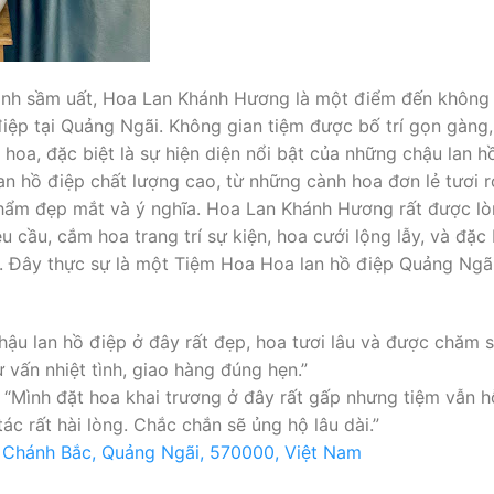
nh sầm uất, Hoa Lan Khánh Hương là một điểm đến không t
điệp tại Quảng Ngãi. Không gian tiệm được bố trí gọn gàng,
hoa, đặc biệt là sự hiện diện nổi bật của những chậu lan h
an hồ điệp chất lượng cao, từ những cành hoa đơn lẻ tươi 
phẩm đẹp mắt và ý nghĩa. Hoa Lan Khánh Hương rất được lò
 cầu, cắm hoa trang trí sự kiện, hoa cưới lộng lẫy, và đặc b
ợi. Đây thực sự là một Tiệm Hoa Hoa lan hồ điệp Quảng Ngã
ậu lan hồ điệp ở đây rất đẹp, hoa tươi lâu và được chăm 
 vấn nhiệt tình, giao hàng đúng hẹn.”
ình đặt hoa khai trương ở đây rất gấp nhưng tiệm vẫn hỗ 
tác rất hài lòng. Chắc chắn sẽ ủng hộ lâu dài.”
a Chánh Bắc, Quảng Ngãi, 570000, Việt Nam