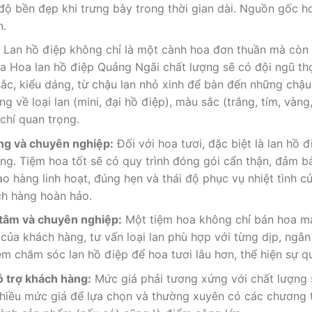
độ bền đẹp khi trưng bày trong thời gian dài. Nguồn gốc h
n.
:
Lan hồ điệp không chỉ là một cành hoa đơn thuần mà còn 
 Hoa lan hồ điệp Quảng Ngãi chất lượng sẽ có đội ngũ th
sắc, kiểu dáng, từ chậu lan nhỏ xinh để bàn đến những chậ
ng về loại lan (mini, đại hồ điệp), màu sắc (trắng, tím, vàn
 chí quan trọng.
ng và chuyên nghiệp:
Đối với hoa tươi, đặc biệt là lan hồ 
ng. Tiệm hoa tốt sẽ có quy trình đóng gói cẩn thận, đảm b
iao hàng linh hoạt, đúng hẹn và thái độ phục vụ nhiệt tình 
ch hàng hoàn hảo.
 tâm và chuyên nghiệp:
Một tiệm hoa không chỉ bán hoa mà
u của khách hàng, tư vấn loại lan phù hợp với từng dịp, ng
ệm chăm sóc lan hồ điệp để hoa tươi lâu hơn, thể hiện sự 
ỗ trợ khách hàng:
Mức giá phải tương xứng với chất lượng 
nhiều mức giá để lựa chọn và thường xuyên có các chương t