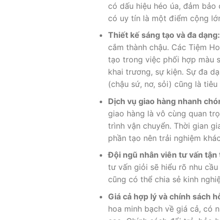
có dấu hiệu héo úa, đảm bảo 
có uy tín là một điểm cộng lớ
Thiết kế sáng tạo và đa dạng
cắm thành chậu. Các Tiệm Hoa
tạo trong việc phối hợp màu 
khai trương, sự kiện. Sự đa dạ
(chậu sứ, nơ, sỏi) cũng là tiêu
Dịch vụ giao hàng nhanh chó
giao hàng là vô cùng quan trọ
trình vận chuyển. Thời gian g
phần tạo nên trải nghiệm khá
Đội ngũ nhân viên tư vấn tận
tư vấn giỏi sẽ hiểu rõ nhu cầ
cũng có thể chia sẻ kinh nghi
Giá cả hợp lý và chính sách h
hoa minh bạch về giá cả, có 