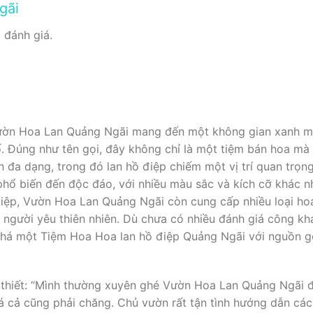
gãi
đánh giá.
Vườn Hoa Lan Quảng Ngãi mang đến một không gian xanh mát
ố. Đúng như tên gọi, đây không chỉ là một tiệm bán hoa m
n đa dạng, trong đó lan hồ điệp chiếm một vị trí quan trọn
phổ biến đến độc đáo, với nhiều màu sắc và kích cỡ khác 
điệp, Vườn Hoa Lan Quảng Ngãi còn cung cấp nhiều loại hoa
 người yêu thiên nhiên. Dù chưa có nhiều đánh giá công kha
á một Tiệm Hoa Hoa lan hồ điệp Quảng Ngãi với nguồn gố
thiết: “Mình thường xuyên ghé Vườn Hoa Lan Quảng Ngãi để
giá cả cũng phải chăng. Chủ vườn rất tận tình hướng dẫn cá