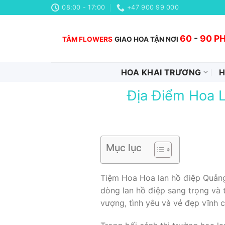
Chuyển
08:00 - 17:00
+47 900 99 000
đến
nội
60
-
90 P
TÂM FLOWERS
GIAO HOA TẬN NƠI
dung
HOA KHAI TRƯƠNG
H
Địa Điểm Hoa L
Mục lục
Tiệm Hoa Hoa lan hồ điệp Quảng 
dòng lan hồ điệp sang trọng và 
vượng, tình yêu và vẻ đẹp vĩnh c