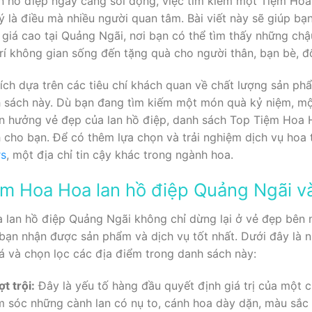
an hồ điệp ngày càng sôi động, việc tìm kiếm một Tiệm Ho
lý là điều mà nhiều người quan tâm. Bài viết này sẽ giúp b
iá cao tại Quảng Ngãi, nơi bạn có thể tìm thấy những chậu
rí không gian sống đến tặng quà cho người thân, bạn bè, đố
ích dựa trên các tiêu chí khách quan về chất lượng sản ph
h sách này. Dù bạn đang tìm kiếm một món quà kỷ niệm, m
ận hưởng vẻ đẹp của lan hồ điệp, danh sách Top Tiệm Hoa 
 cho bạn. Để có thêm lựa chọn và trải nghiệm dịch vụ hoa
s
, một địa chỉ tin cậy khác trong ngành hoa.
ệm Hoa Hoa lan hồ điệp Quảng Ngãi và
 lan hồ điệp Quảng Ngãi không chỉ dừng lại ở vẻ đẹp bên 
ạn nhận được sản phẩm và dịch vụ tốt nhất. Dưới đây là n
á và chọn lọc các địa điểm trong danh sách này:
t trội:
Đây là yếu tố hàng đầu quyết định giá trị của một 
m sóc những cành lan có nụ to, cánh hoa dày dặn, màu sắc 