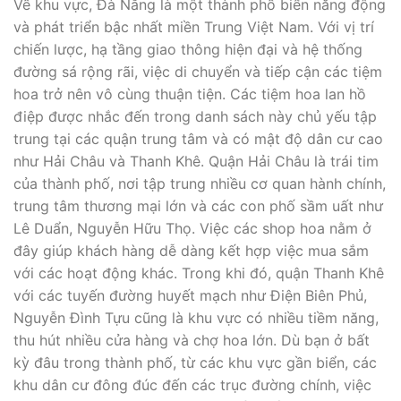
Về khu vực, Đà Nẵng là một thành phố biển năng động
và phát triển bậc nhất miền Trung Việt Nam. Với vị trí
chiến lược, hạ tầng giao thông hiện đại và hệ thống
đường sá rộng rãi, việc di chuyển và tiếp cận các tiệm
hoa trở nên vô cùng thuận tiện. Các tiệm hoa lan hồ
điệp được nhắc đến trong danh sách này chủ yếu tập
trung tại các quận trung tâm và có mật độ dân cư cao
như Hải Châu và Thanh Khê. Quận Hải Châu là trái tim
của thành phố, nơi tập trung nhiều cơ quan hành chính,
trung tâm thương mại lớn và các con phố sầm uất như
Lê Duẩn, Nguyễn Hữu Thọ. Việc các shop hoa nằm ở
đây giúp khách hàng dễ dàng kết hợp việc mua sắm
với các hoạt động khác. Trong khi đó, quận Thanh Khê
với các tuyến đường huyết mạch như Điện Biên Phủ,
Nguyễn Đình Tựu cũng là khu vực có nhiều tiềm năng,
thu hút nhiều cửa hàng và chợ hoa lớn. Dù bạn ở bất
kỳ đâu trong thành phố, từ các khu vực gần biển, các
khu dân cư đông đúc đến các trục đường chính, việc