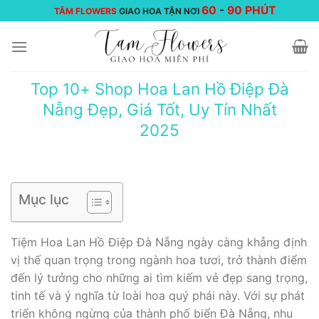
Chuyển
60
-
90 PHÚT
TÂM FLOWERS
GIAO HOA TẬN NƠI
đến
nội
dung
Top 10+ Shop Hoa Lan Hồ Điệp Đà
Nẵng Đẹp, Giá Tốt, Uy Tín Nhất
2025
Mục lục
Tiệm Hoa Lan Hồ Điệp Đà Nẵng ngày càng khẳng định
vị thế quan trọng trong ngành hoa tươi, trở thành điểm
đến lý tưởng cho những ai tìm kiếm vẻ đẹp sang trọng,
tinh tế và ý nghĩa từ loài hoa quý phái này. Với sự phát
triển không ngừng của thành phố biển Đà Nẵng, nhu