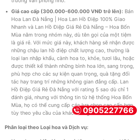
trương văn phòng nhỏ.
Giá cao cấp (300.000-600.000 VNĐ trở lên):
Bán
Hoa Lan Đà Nẵng | Hoa Lan Hồ Điệp 100% Giao
Nhanh và Lan Hồ Điệp Giá Rẻ Đà Nẵng – Hoa Bốn
Mùa nằm trong nhóm này, dù tên gọi của một tiệm
là giá rẻ. Với mức giá này, khách hàng sẽ nhận được
những chậu lan hồ điệp chất lượng cao, thường là
loại lan nhập khẩu, cành hoa to, khỏe, tươi lâu, hoặc
được thiết kế thành những bình hoa lớn, sang trọng,
phù hợp cho các sự kiện quan trọng, quà tặng đối
tác hay trang trí những không gian đẳng cấp. Lan
Hồ Điệp Giá Rẻ Đà Nẵng với rating 5 sao dù chỉ 1
đánh giá, nhưng với thông tin từ hệ thống Hoa Bốn
Mùa, họ có thể cung cấp các lựa chọn cao cấp hơn
0905227766
tùy theo yêu cầu của khách hàng.
Phân loại theo Loại hoa và Dịch vụ: