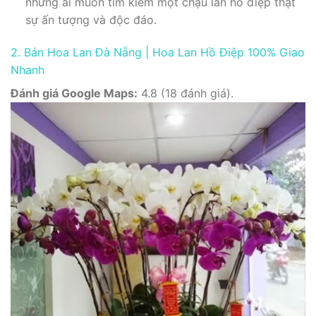
những ai muốn tìm kiếm một chậu lan hồ điệp thật
sự ấn tượng và độc đáo.
2. Bán Hoa Lan Đà Nẵng | Hoa Lan Hồ Điệp 100% Giao
Nhanh
Đánh giá Google Maps:
4.8 (18 đánh giá).