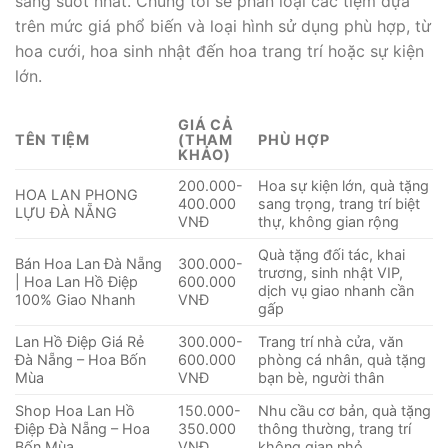
sáng suốt nhất. Chúng tôi sẽ phân loại các tiệm dựa
trên mức giá phổ biến và loại hình sử dụng phù hợp, từ
hoa cưới, hoa sinh nhật đến hoa trang trí hoặc sự kiện
lớn.
GIÁ CẢ
TÊN TIỆM
(THAM
PHÙ HỢP
KHẢO)
200.000-
Hoa sự kiện lớn, quà tặng
HOA LAN PHONG
400.000
sang trọng, trang trí biệt
LỰU ĐÀ NẴNG
VNĐ
thự, không gian rộng
Quà tặng đối tác, khai
Bán Hoa Lan Đà Nẵng
300.000-
trương, sinh nhật VIP,
| Hoa Lan Hồ Điệp
600.000
dịch vụ giao nhanh cần
100% Giao Nhanh
VNĐ
gấp
Lan Hồ Điệp Giá Rẻ
300.000-
Trang trí nhà cửa, văn
Đà Nẵng – Hoa Bốn
600.000
phòng cá nhân, quà tặng
Mùa
VNĐ
bạn bè, người thân
Shop Hoa Lan Hồ
150.000-
Nhu cầu cơ bản, quà tặng
Điệp Đà Nẵng – Hoa
350.000
thông thường, trang trí
Bốn Mùa
VNĐ
không gian nhỏ