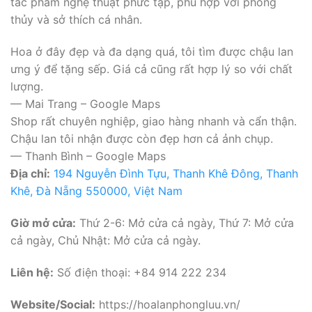
tác phẩm nghệ thuật phức tạp, phù hợp với phong
thủy và sở thích cá nhân.
Hoa ở đây đẹp và đa dạng quá, tôi tìm được chậu lan
ưng ý để tặng sếp. Giá cả cũng rất hợp lý so với chất
lượng.
— Mai Trang – Google Maps
Shop rất chuyên nghiệp, giao hàng nhanh và cẩn thận.
Chậu lan tôi nhận được còn đẹp hơn cả ảnh chụp.
— Thanh Bình – Google Maps
Địa chỉ:
194 Nguyễn Đình Tựu, Thanh Khê Đông, Thanh
Khê, Đà Nẵng 550000, Việt Nam
Giờ mở cửa:
Thứ 2-6: Mở cửa cả ngày, Thứ 7: Mở cửa
cả ngày, Chủ Nhật: Mở cửa cả ngày.
Liên hệ:
Số điện thoại: +84 914 222 234
Website/Social:
https://hoalanphongluu.vn/