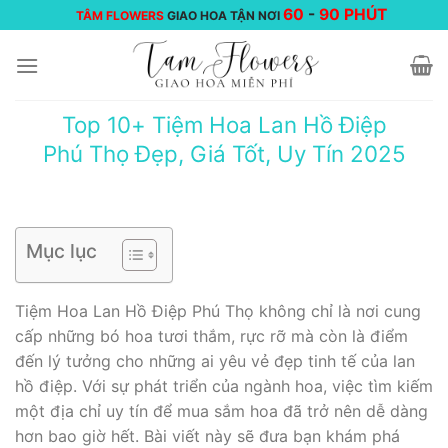
Chuyển
60
-
90 PHÚT
TÂM FLOWERS
GIAO HOA TẬN NƠI
đến
nội
dung
Top 10+ Tiệm Hoa Lan Hồ Điệp
Phú Thọ Đẹp, Giá Tốt, Uy Tín 2025
Mục lục
Tiệm Hoa Lan Hồ Điệp Phú Thọ không chỉ là nơi cung
cấp những bó hoa tươi thắm, rực rỡ mà còn là điểm
đến lý tưởng cho những ai yêu vẻ đẹp tinh tế của lan
hồ điệp. Với sự phát triển của ngành hoa, việc tìm kiếm
một địa chỉ uy tín để mua sắm hoa đã trở nên dễ dàng
hơn bao giờ hết. Bài viết này sẽ đưa bạn khám phá