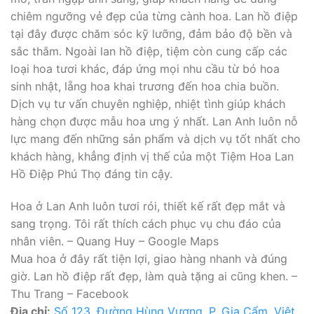
chiêm ngưỡng vẻ đẹp của từng cành hoa. Lan hồ điệp
tại đây được chăm sóc kỹ lưỡng, đảm bảo độ bền và
sắc thắm. Ngoài lan hồ điệp, tiệm còn cung cấp các
loại hoa tươi khác, đáp ứng mọi nhu cầu từ bó hoa
sinh nhật, lẵng hoa khai trương đến hoa chia buồn.
Dịch vụ tư vấn chuyên nghiệp, nhiệt tình giúp khách
hàng chọn được mẫu hoa ưng ý nhất. Lan Anh luôn nỗ
lực mang đến những sản phẩm và dịch vụ tốt nhất cho
khách hàng, khẳng định vị thế của một Tiệm Hoa Lan
Hồ Điệp Phú Thọ đáng tin cậy.
Hoa ở Lan Anh luôn tươi rói, thiết kế rất đẹp mắt và
sang trọng. Tôi rất thích cách phục vụ chu đáo của
nhân viên. – Quang Huy – Google Maps
Mua hoa ở đây rất tiện lợi, giao hàng nhanh và đúng
giờ. Lan hồ điệp rất đẹp, làm quà tặng ai cũng khen. –
Thu Trang – Facebook
Địa chỉ:
Số 123, Đường Hùng Vương, P. Gia Cẩm, Việt