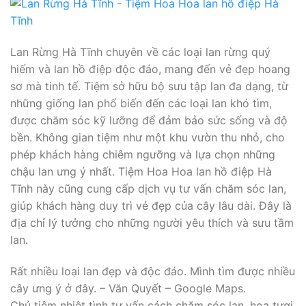
Lan Rừng Hà Tĩnh chuyên về các loại lan rừng quý
hiếm và lan hồ điệp độc đáo, mang đến vẻ đẹp hoang
sơ mà tinh tế. Tiệm sở hữu bộ sưu tập lan đa dạng, từ
những giống lan phổ biến đến các loại lan khó tìm,
được chăm sóc kỹ lưỡng để đảm bảo sức sống và độ
bền. Không gian tiệm như một khu vườn thu nhỏ, cho
phép khách hàng chiêm ngưỡng và lựa chọn những
chậu lan ưng ý nhất. Tiệm Hoa Hoa lan hồ điệp Hà
Tĩnh này cũng cung cấp dịch vụ tư vấn chăm sóc lan,
giúp khách hàng duy trì vẻ đẹp của cây lâu dài. Đây là
địa chỉ lý tưởng cho những người yêu thích và sưu tầm
lan.
Rất nhiều loại lan đẹp và độc đáo. Mình tìm được nhiều
cây ưng ý ở đây. – Văn Quyết – Google Maps.
Chủ tiệm nhiệt tình tư vấn cách chăm sóc lan, hoa tươi