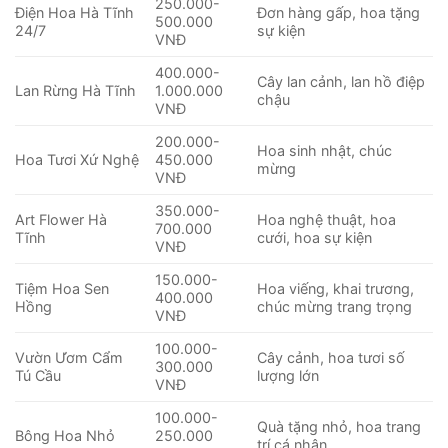
250.000-
Điện Hoa Hà Tĩnh
Đơn hàng gấp, hoa tặng
500.000
24/7
sự kiện
VNĐ
400.000-
Cây lan cảnh, lan hồ điệp
Lan Rừng Hà Tĩnh
1.000.000
chậu
VNĐ
200.000-
Hoa sinh nhật, chúc
Hoa Tươi Xứ Nghệ
450.000
mừng
VNĐ
350.000-
Art Flower Hà
Hoa nghệ thuật, hoa
700.000
Tĩnh
cưới, hoa sự kiện
VNĐ
150.000-
Tiệm Hoa Sen
Hoa viếng, khai trương,
400.000
Hồng
chúc mừng trang trọng
VNĐ
100.000-
Vườn Ươm Cẩm
Cây cảnh, hoa tươi số
300.000
Tú Cầu
lượng lớn
VNĐ
100.000-
Quà tặng nhỏ, hoa trang
Bông Hoa Nhỏ
250.000
trí cá nhân