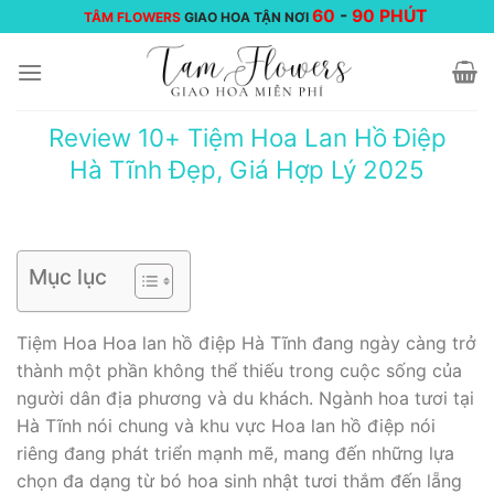
Chuyển
60
-
90 PHÚT
TÂM FLOWERS
GIAO HOA TẬN NƠI
đến
nội
dung
Review 10+ Tiệm Hoa Lan Hồ Điệp
Hà Tĩnh Đẹp, Giá Hợp Lý 2025
Mục lục
Tiệm Hoa Hoa lan hồ điệp Hà Tĩnh đang ngày càng trở
thành một phần không thể thiếu trong cuộc sống của
người dân địa phương và du khách. Ngành hoa tươi tại
Hà Tĩnh nói chung và khu vực Hoa lan hồ điệp nói
riêng đang phát triển mạnh mẽ, mang đến những lựa
chọn đa dạng từ bó hoa sinh nhật tươi thắm đến lẵng