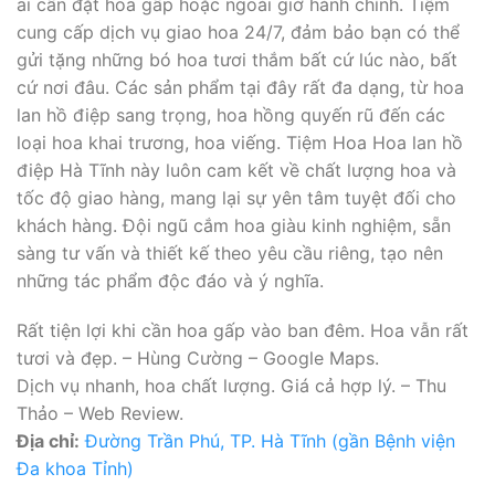
ai cần đặt hoa gấp hoặc ngoài giờ hành chính. Tiệm
cung cấp dịch vụ giao hoa 24/7, đảm bảo bạn có thể
gửi tặng những bó hoa tươi thắm bất cứ lúc nào, bất
cứ nơi đâu. Các sản phẩm tại đây rất đa dạng, từ hoa
lan hồ điệp sang trọng, hoa hồng quyến rũ đến các
loại hoa khai trương, hoa viếng. Tiệm Hoa Hoa lan hồ
điệp Hà Tĩnh này luôn cam kết về chất lượng hoa và
tốc độ giao hàng, mang lại sự yên tâm tuyệt đối cho
khách hàng. Đội ngũ cắm hoa giàu kinh nghiệm, sẵn
sàng tư vấn và thiết kế theo yêu cầu riêng, tạo nên
những tác phẩm độc đáo và ý nghĩa.
Rất tiện lợi khi cần hoa gấp vào ban đêm. Hoa vẫn rất
tươi và đẹp. – Hùng Cường – Google Maps.
Dịch vụ nhanh, hoa chất lượng. Giá cả hợp lý. – Thu
Thảo – Web Review.
Địa chỉ:
Đường Trần Phú, TP. Hà Tĩnh (gần Bệnh viện
Đa khoa Tỉnh)