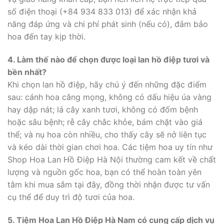
số điện thoại (+84 934 833 013) để xác nhận khả
năng đáp ứng và chi phí phát sinh (nếu có), đảm bảo
hoa đến tay kịp thời.
4. Làm thế nào để chọn được loại lan hồ điệp tươi và
bền nhất?
Khi chọn lan hồ điệp, hãy chú ý đến những đặc điểm
sau: cánh hoa căng mọng, không có dấu hiệu úa vàng
hay dập nát; lá cây xanh tươi, không có đốm bệnh
hoặc sâu bệnh; rễ cây chắc khỏe, bám chặt vào giá
thể; và nụ hoa còn nhiều, cho thấy cây sẽ nở liên tục
và kéo dài thời gian chơi hoa. Các tiệm hoa uy tín như
Shop Hoa Lan Hồ Điệp Hà Nội thường cam kết về chất
lượng và nguồn gốc hoa, bạn có thể hoàn toàn yên
tâm khi mua sắm tại đây, đồng thời nhận được tư vấn
cụ thể để duy trì độ tươi của hoa.
5. Tiệm Hoa Lan Hồ Điệp Hà Nam có cung cấp dịch vụ