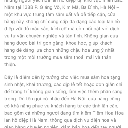
Nằm tại 138B P. Giảng Võ, Kim Mã, Ba Đình, Hà Nội –
một khu vực trung tâm sầm uất và dễ tiếp cận, cửa
hàng này không chỉ cung cấp đa dạng các loại lan hồ
điệp với đủ màu sắc, kích cỡ mà còn nổi bật với dịch
vụ tư vấn chuyên nghiệp và tận tình. Không gian cửa
hàng được bài trí gọn gàng, khoa học, giúp khách
hàng dễ dàng lựa chọn những chậu hoa ưng ý nhất
trong một môi trường mua sắm thoải mái và thân
thiện.
Đây là điểm đến lý tưởng cho việc mua sắm hoa tặng
sinh nhật, khai trương, các dịp lễ tết hoặc đơn giản chỉ
để trang trí không gian sống, làm việc thêm phần sang
trọng. Dù tên gọi có nhắc đến Hà Nội, cửa hàng cũng
có khả năng phục vụ khách hàng từ các tỉnh lân cận,
bao gồm cả những người đang tìm kiếm Tiệm Hoa Hoa
lan hồ điệp Hà Nam, thông qua dịch vụ điện hoa và
giao hàng chuyên nghiệp, đảm bảo hoa đến tay người