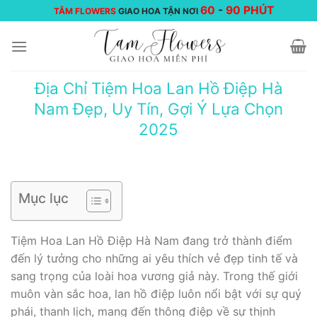
Chuyển
60
-
90 PHÚT
TÂM FLOWERS
GIAO HOA TẬN NƠI
đến
nội
dung
Địa Chỉ Tiệm Hoa Lan Hồ Điệp Hà
Nam Đẹp, Uy Tín, Gợi Ý Lựa Chọn
2025
Mục lục
Tiệm Hoa Lan Hồ Điệp Hà Nam đang trở thành điểm
đến lý tưởng cho những ai yêu thích vẻ đẹp tinh tế và
sang trọng của loài hoa vương giả này. Trong thế giới
muôn vàn sắc hoa, lan hồ điệp luôn nổi bật với sự quý
phái, thanh lịch, mang đến thông điệp về sự thịnh