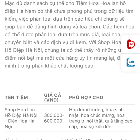
Mặc dù danh sách cụ thể cho Tiệm Hoa Hoa lan hồ
điệp Hà Nam có thể chưa phong phú trong dữ liệu tìm
kiếm, việc phân loại dựa trên các tiêu chí chung sẽ
giúp bạn dễ dàng hình dung và lựa chọn. Các tiệm hoa
có thể được phân loại dựa trên mức giá, loại hoa
chuyên biệt và các dịch vụ đi kèm. Với Shop Hoa Lan
Hồ Điệp Hà Nội, chúng ta có thể thấy rõ những ưu
điểm nổi bật mà một cửa hàng uy tín mang lại, định vị
mình trong phân khúc chất lượng cao.
GIÁ CẢ
TÊN TIỆM
PHÙ HỢP CHO
(VNĐ)
Shop Hoa Lan
Hoa khai trương, hoa sinh
Hồ Điệp Hà Nội
300.000-
nhật, hoa chúc mừng, hoa
– Điện Hoa Hà
600.000
trang trí nội thất, quà tặng cao
Nội
cấp, hoa sự kiện lớn