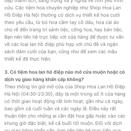
đẹp thanh lịch, sang trọng và ý nghĩa về tình yêu vĩnh
cửu. Các tiệm hoa chuyên nghiệp như Shop Hoa Lan
Hồ Điệp Hà Nội thường có dịch vụ thiết kế hoa cưới
theo yêu cầu, từ bó hoa cầm tay cô dâu, hoa cài áo
chú rể đến trang trí sảnh tiệc, cổng hoa, hay bàn tiệc.
Bạn nên liên hệ trực tiếp với cửa hàng để được tư vấn
về các loại lan hồ điệp phù hợp với chủ đề và ngân
sách đám cưới của bạn, cũng như để xem các mẫu
thiết kế đã thực hiện.
3. Có tiệm hoa lan hồ điệp nào mở cửa muộn hoặc có
dịch vụ giao hàng khẩn cấp không?
Theo thông tin giờ mở cửa của Shop Hoa Lan Hồ Điệp
Hà Nội (04:30–23:30), đây là một trong số ít cửa hàng
có thời gian hoạt động rất linh hoạt, gần như cả ngày,
bao gồm cả cuối tuần và các ngày lễ. Điều này rất
thuận tiện cho những ai cần đặt hoa gấp hoặc vào các
khung giờ đặc biệt, kể cả buổi tối muộn. Đối với dịch
vụ giao hàng khẩn cấp, bạn nên liên hệ trực tiếp qua