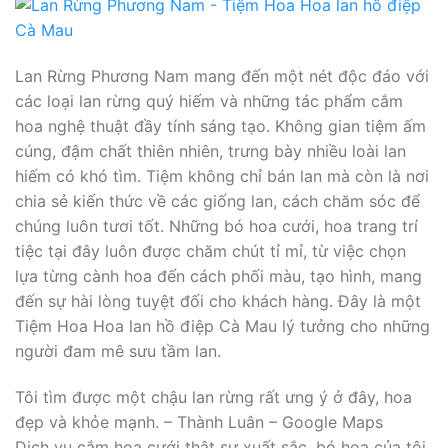
Lan Rừng Phương Nam mang đến một nét độc đáo với
các loại lan rừng quý hiếm và những tác phẩm cắm
hoa nghệ thuật đầy tính sáng tạo. Không gian tiệm ấm
cúng, đậm chất thiên nhiên, trưng bày nhiều loài lan
hiếm có khó tìm. Tiệm không chỉ bán lan mà còn là nơi
chia sẻ kiến thức về các giống lan, cách chăm sóc để
chúng luôn tươi tốt. Những bó hoa cưới, hoa trang trí
tiệc tại đây luôn được chăm chút tỉ mỉ, từ việc chọn
lựa từng cành hoa đến cách phối màu, tạo hình, mang
đến sự hài lòng tuyệt đối cho khách hàng. Đây là một
Tiệm Hoa Hoa lan hồ điệp Cà Mau lý tưởng cho những
người đam mê sưu tầm lan.
Tôi tìm được một chậu lan rừng rất ưng ý ở đây, hoa
đẹp và khỏe mạnh. – Thành Luân – Google Maps
Dịch vụ cắm hoa cưới thật sự xuất sắc, bó hoa của tôi