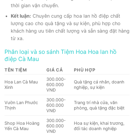
thời gian vận chuyển.
Kết luận:
Chuyên cung cấp hoa lan hồ điệp chất
lượng cao cho quà tặng và sự kiện, phù hợp cho
khách hàng ưu tiên chất lượng và sẵn sàng đặt hàng
từ xa.
Phân loại và so sánh Tiệm Hoa Hoa lan hồ
điệp Cà Mau
TÊN TIỆM
GIÁ CẢ
PHÙ HỢP
300.000-
Hoa Lan Cà Mau
Quà tặng cá nhân, doanh
600.000
Xinh
nghiệp, sự kiện
VNĐ
300.000-
Vườn Lan Phước
Trang trí nhà cửa, văn
600.000
Thịnh
phòng, quà tặng đặc biệt
VNĐ
300.000-
Shop Hoa Hoàng
Hoa sự kiện, khai trương,
600.000
Yến Cà Mau
đối tác doanh nghiệp
VNĐ