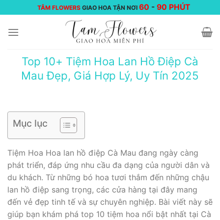
Chuyển
60
-
90 PHÚT
TÂM FLOWERS
GIAO HOA TẬN NƠI
đến
nội
dung
Top 10+ Tiệm Hoa Lan Hồ Điệp Cà
Mau Đẹp, Giá Hợp Lý, Uy Tín 2025
Mục lục
Tiệm Hoa Hoa lan hồ điệp Cà Mau đang ngày càng
phát triển, đáp ứng nhu cầu đa dạng của người dân và
du khách. Từ những bó hoa tươi thắm đến những chậu
lan hồ điệp sang trọng, các cửa hàng tại đây mang
đến vẻ đẹp tinh tế và sự chuyên nghiệp. Bài viết này sẽ
giúp bạn khám phá top 10 tiệm hoa nổi bật nhất tại Cà