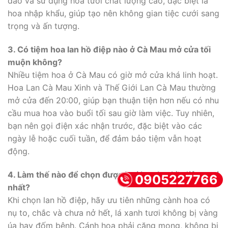
đáo và sử dụng hoa tươi chất lượng cao, đặc biệt là
hoa nhập khẩu, giúp tạo nên không gian tiệc cưới sang
trọng và ấn tượng.
3. Có tiệm hoa lan hồ điệp nào ở Cà Mau mở cửa tối
muộn không?
Nhiều tiệm hoa ở Cà Mau có giờ mở cửa khá linh hoạt.
Hoa Lan Cà Mau Xinh và Thế Giới Lan Cà Mau thường
mở cửa đến 20:00, giúp bạn thuận tiện hơn nếu có nhu
cầu mua hoa vào buổi tối sau giờ làm việc. Tuy nhiên,
bạn nên gọi điện xác nhận trước, đặc biệt vào các
ngày lễ hoặc cuối tuần, để đảm bảo tiệm vẫn hoạt
động.
4. Làm thế nào để chọn được loại hoa lan hồ điệp tươi
0905227766
nhất?
Khi chọn lan hồ điệp, hãy ưu tiên những cành hoa có
nụ to, chắc và chưa nở hết, lá xanh tươi không bị vàng
úa hay đốm bệnh. Cánh hoa phải căng mọng, không bị