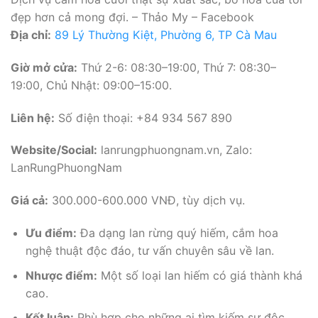
đẹp hơn cả mong đợi. – Thảo My – Facebook
Địa chỉ:
89 Lý Thường Kiệt, Phường 6, TP Cà Mau
Giờ mở cửa:
Thứ 2-6: 08:30–19:00, Thứ 7: 08:30–
19:00, Chủ Nhật: 09:00–15:00.
Liên hệ:
Số điện thoại: +84 934 567 890
Website/Social:
lanrungphuongnam.vn, Zalo:
LanRungPhuongNam
Giá cả:
300.000-600.000 VNĐ, tùy dịch vụ.
Ưu điểm:
Đa dạng lan rừng quý hiếm, cắm hoa
nghệ thuật độc đáo, tư vấn chuyên sâu về lan.
Nhược điểm:
Một số loại lan hiếm có giá thành khá
cao.
Kết luận:
Phù hợp cho những ai tìm kiếm sự độc