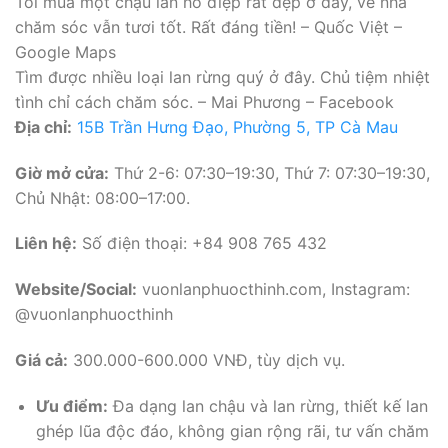
Tôi mua một chậu lan hồ điệp rất đẹp ở đây, về nhà
chăm sóc vẫn tươi tốt. Rất đáng tiền! – Quốc Việt –
Google Maps
Tìm được nhiều loại lan rừng quý ở đây. Chủ tiệm nhiệt
tình chỉ cách chăm sóc. – Mai Phương – Facebook
Địa chỉ:
15B Trần Hưng Đạo, Phường 5, TP Cà Mau
Giờ mở cửa:
Thứ 2-6: 07:30–19:30, Thứ 7: 07:30–19:30,
Chủ Nhật: 08:00–17:00.
Liên hệ:
Số điện thoại: +84 908 765 432
Website/Social:
vuonlanphuocthinh.com, Instagram:
@vuonlanphuocthinh
Giá cả:
300.000-600.000 VNĐ, tùy dịch vụ.
Ưu điểm:
Đa dạng lan chậu và lan rừng, thiết kế lan
ghép lũa độc đáo, không gian rộng rãi, tư vấn chăm