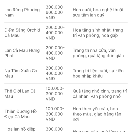
300.000-
Lan Rừng Phương
Hoa cưới, hoa nghệ thuật,
600.000
Nam
sưu tầm lan quý
VNĐ
200.000-
Điểm Sáng Orchid
Hoa tặng sinh nhật, trang
400.000
Cà Mau
trí văn phòng, hoa gấp
VNĐ
200.000-
Lan Cà Mau Hưng
Trang trí nhà cửa, văn
400.000
Phát
phòng, quà tặng đơn giản
VNĐ
200.000-
Nụ Tầm Xuân Cà
Trang trí tiệc cưới, sự kiện,
400.000
Mau
hoa nhập khẩu
VNĐ
100.000-
Thế Giới Lan Cà
Quà tặng nhỏ xinh, trang trí
300.000
Mau
cá nhân, văn phòng nhỏ
VNĐ
100.000-
Hoa theo yêu cầu, hoa
Thiên Đường Hồ
300.000
theo mùa, giao hàng tận
Điệp Cà Mau
VNĐ
nơi
Hoa lan hồ điệp
300.000-
Hoa cao cấp, quà tặng, sự