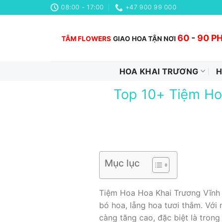
Chuyển
08:00 - 17:00
+47 900 99 000
đến
nội
60
-
90 P
TÂM FLOWERS
GIAO HOA TẬN NƠI
dung
HOA KHAI TRƯƠNG
H
Top 10+ Tiệm Ho
Mục lục
Tiệm Hoa Hoa Khai Trương Vĩnh 
bó hoa, lẵng hoa tươi thắm. Với 
càng tăng cao, đặc biệt là trong