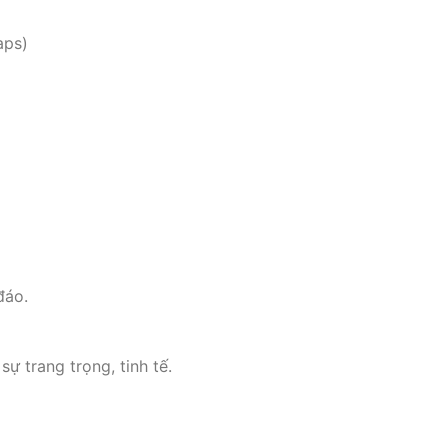
aps)
đáo.
ự trang trọng, tinh tế.