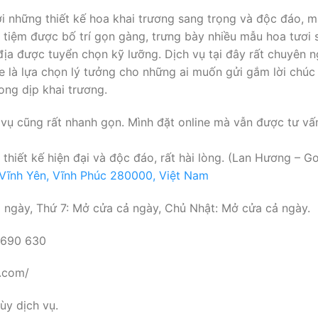
 với những thiết kế hoa khai trương sang trọng và độc đáo,
tiệm được bố trí gọn gàng, trưng bày nhiều mẫu hoa tươi sá
ịa được tuyển chọn kỹ lưỡng. Dịch vụ tại đây rất chuyên n
ore là lựa chọn lý tưởng cho những ai muốn gửi gắm lời chú
ong dịp khai trương.
 vụ cũng rất nhanh gọn. Mình đặt online mà vẫn được tư vấn
 thiết kế hiện đại và độc đáo, rất hài lòng. (Lan Hương – 
 Vĩnh Yên, Vĩnh Phúc 280000, Việt Nam
ngày, Thứ 7: Mở cửa cả ngày, Chủ Nhật: Mở cửa cả ngày.
 690 630
e.com/
y dịch vụ.