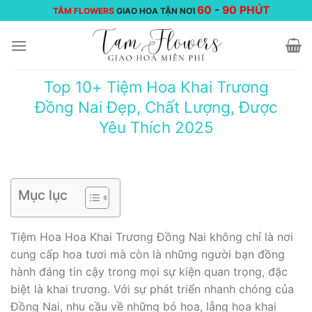
Chuyển
60
-
90 PHÚT
TÂM FLOWERS
GIAO HOA TẬN NƠI
đến
nội
dung
Top 10+ Tiệm Hoa Khai Trương
Đồng Nai Đẹp, Chất Lượng, Được
Yêu Thích 2025
Mục lục
Tiệm Hoa Hoa Khai Trương Đồng Nai không chỉ là nơi
cung cấp hoa tươi mà còn là những người bạn đồng
hành đáng tin cậy trong mọi sự kiện quan trọng, đặc
biệt là khai trương. Với sự phát triển nhanh chóng của
Đồng Nai, nhu cầu về những bó hoa, lẵng hoa khai