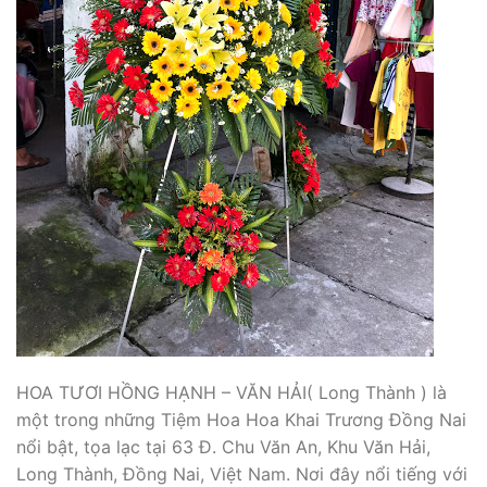
HOA TƯƠI HỒNG HẠNH – VĂN HẢI( Long Thành ) là
một trong những Tiệm Hoa Hoa Khai Trương Đồng Nai
nổi bật, tọa lạc tại 63 Đ. Chu Văn An, Khu Văn Hải,
Long Thành, Đồng Nai, Việt Nam. Nơi đây nổi tiếng với