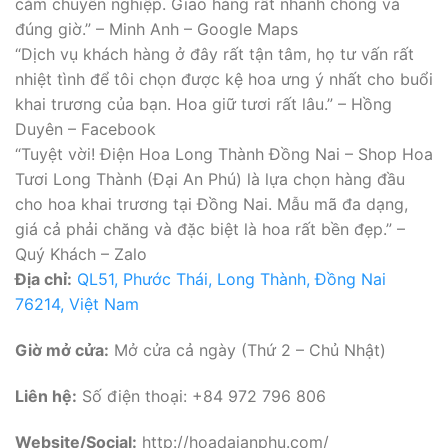
cắm chuyên nghiệp. Giao hàng rất nhanh chóng và
đúng giờ.” – Minh Anh – Google Maps
“Dịch vụ khách hàng ở đây rất tận tâm, họ tư vấn rất
nhiệt tình để tôi chọn được kệ hoa ưng ý nhất cho buổi
khai trương của bạn. Hoa giữ tươi rất lâu.” – Hồng
Duyên – Facebook
“Tuyệt vời! Điện Hoa Long Thành Đồng Nai – Shop Hoa
Tươi Long Thành (Đại An Phú) là lựa chọn hàng đầu
cho hoa khai trương tại Đồng Nai. Mẫu mã đa dạng,
giá cả phải chăng và đặc biệt là hoa rất bền đẹp.” –
Quý Khách – Zalo
Địa chỉ:
QL51, Phước Thái, Long Thành, Đồng Nai
76214, Việt Nam
Giờ mở cửa:
Mở cửa cả ngày (Thứ 2 – Chủ Nhật)
Liên hệ:
Số điện thoại: +84 972 796 806
Website/Social:
http://hoadaianphu.com/