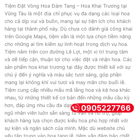
Tiệm Đặt Vòng Hoa Đám Tang – Hoa Khai Trương tại
Vũng Tàu là một địa chỉ phục vụ đa dạng các loại hoa
cho cả dịp vui và buồn, mang lại sự tiện ích cho khách
hàng tại thành phố này. Dù chưa có đánh giá công khai
trên Google Maps, tiệm vẫn là một lựa chọn tiềm năng
cho những ai tìm kiếm sự linh hoạt trong dịch vụ hoa.
Tiệm nằm trên con đường Lê Lợi, một vị trí trung tâm
và dễ tiếp cận, thuận lợi cho việc đặt và nhận hoa. Các
sản phẩm hoa khai trương tại đây được thiết kế với sự
chú ý đến ý nghĩa và màu sắc tươi sáng, góp phần
mang lại không khí vui tươi và may mắn cho buổi lễ.
Tiệm cung cấp nhiều mẫu mã lẵng hoa và kệ hoa khác
nhau, từ những thiết kế cơ bản đến những mẫu cầu kỳ
hơn, đáp ứng nhu cầu đa dạng của khách hàng. Đội
0905227766
ngũ nhân viên luôn sẵn sàng tư vấn và hỗ trợ, giúp
khách hàng lựa chọn được kiểu hoa phù hợp nhất với
sự kiện và ngân sách của mình. Mặc dù website chủ
yếu tập trung vào hoa tang lễ, tiệm vẫn đảm bảo chất