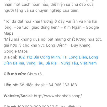
nhận một cách hoàn hảo, thể hiện sự chu đáo của
người tặng và sự chuyên nghiệp của tiệm.
“Tôi đã đặt hoa khai trương ở đây vài lần và khá hài
lòng. Hoa tươi, giao đúng hẹn.” – Kim Ngân – Google
Maps
“Mẫu mã không quá nổi bật nhưng chất lượng hoa tốt,
giá hợp lý cho khu vực Long Điền.” – Duy Khang –
Google Maps
Địa chỉ:
102-112 Bùi Công Minh, TT. Long Điền, Long
Điền Bà Rịa, Vũng Tàu, Bà Rịa – Vũng Tàu, Việt Nam
Giờ mở cửa:
Chưa rõ.
Liên hệ:
Số điện thoại: +84 966 183 183
Website/Social:
http://www.shophoa.shop/
Giá cả:
100.000-300.000 VNĐ, tùy dịch vụ.