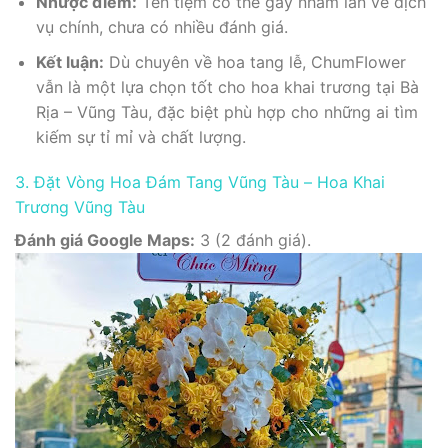
Nhược điểm:
Tên tiệm có thể gây nhầm lẫn về dịch
vụ chính, chưa có nhiều đánh giá.
Kết luận:
Dù chuyên về hoa tang lễ, ChumFIower
vẫn là một lựa chọn tốt cho hoa khai trương tại Bà
Rịa – Vũng Tàu, đặc biệt phù hợp cho những ai tìm
kiếm sự tỉ mỉ và chất lượng.
3. Đặt Vòng Hoa Đám Tang Vũng Tàu – Hoa Khai
Trương Vũng Tàu
Đánh giá Google Maps:
3 (2 đánh giá).