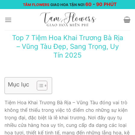
Chuyển
60
-
90 PHÚT
TÂM FLOWERS
GIAO HOA TẬN NƠI
đến
nội
dung
Top 7 Tiệm Hoa Khai Trương Bà Rịa
– Vũng Tàu Đẹp, Sang Trọng, Uy
Tín 2025
Mục lục
Tiệm Hoa Khai Trương Bà Rịa – Vũng Tàu đóng vai trò
không thể thiếu trong việc tô điểm cho những sự kiện
trọng đại, đặc biệt là lễ khai trương. Nơi đây quy tụ
nhiều cửa hàng hoa uy tín, cung cấp đa dạng các loại
hoa tươi, thiết kế tinh tế, mang đến những lẵng hoa, kệ