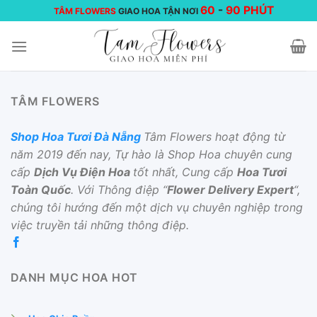
Chuyển
60
-
90 PHÚT
TÂM FLOWERS
GIAO HOA TẬN NƠI
đến
nội
dung
TÂM FLOWERS
Shop Hoa Tươi Đà Nẵng
Tâm Flowers hoạt động từ
năm 2019 đến nay, Tự hào là Shop Hoa chuyên cung
cấp
Dịch Vụ Điện Hoa
tốt nhất, Cung cấp
Hoa Tươi
Toàn Quốc
. Với Thông điệp “
Flower Delivery Expert
“,
chúng tôi hướng đến một dịch vụ chuyên nghiệp trong
việc truyền tải những thông điệp.
DANH MỤC HOA HOT