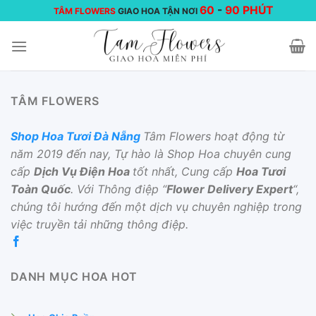
Chuyển
60
-
90 PHÚT
TÂM FLOWERS
GIAO HOA TẬN NƠI
đến
nội
dung
TÂM FLOWERS
Shop Hoa Tươi Đà Nẵng
Tâm Flowers hoạt động từ
năm 2019 đến nay, Tự hào là Shop Hoa chuyên cung
cấp
Dịch Vụ Điện Hoa
tốt nhất, Cung cấp
Hoa Tươi
Toàn Quốc
. Với Thông điệp “
Flower Delivery Expert
“,
chúng tôi hướng đến một dịch vụ chuyên nghiệp trong
việc truyền tải những thông điệp.
DANH MỤC HOA HOT