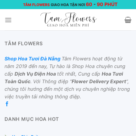
Chuyển
60
-
90 PHÚT
TÂM FLOWERS
GIAO HOA TẬN NƠI
đến
nội
dung
TÂM FLOWERS
Shop Hoa Tươi Đà Nẵng
Tâm Flowers hoạt động từ
năm 2019 đến nay, Tự hào là Shop Hoa chuyên cung
cấp
Dịch Vụ Điện Hoa
tốt nhất, Cung cấp
Hoa Tươi
Toàn Quốc
. Với Thông điệp “
Flower Delivery Expert
“,
chúng tôi hướng đến một dịch vụ chuyên nghiệp trong
việc truyền tải những thông điệp.
DANH MỤC HOA HOT