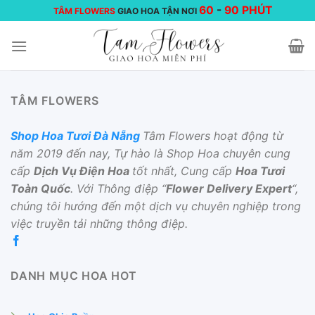
Chuyển
60
-
90 PHÚT
TÂM FLOWERS
GIAO HOA TẬN NƠI
đến
nội
dung
TÂM FLOWERS
Shop Hoa Tươi Đà Nẵng
Tâm Flowers hoạt động từ
năm 2019 đến nay, Tự hào là Shop Hoa chuyên cung
cấp
Dịch Vụ Điện Hoa
tốt nhất, Cung cấp
Hoa Tươi
Toàn Quốc
. Với Thông điệp “
Flower Delivery Expert
“,
chúng tôi hướng đến một dịch vụ chuyên nghiệp trong
việc truyền tải những thông điệp.
DANH MỤC HOA HOT