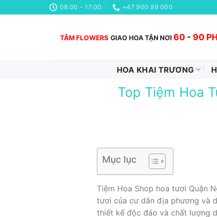
Chuyển
08:00 - 17:00
+47 900 99 000
đến
nội
60
-
90 P
TÂM FLOWERS
GIAO HOA TẬN NƠI
dung
HOA KHAI TRƯƠNG
H
Top Tiệm Hoa T
Mục lục
Tiệm Hoa Shop hoa tươi Quận N
tươi của cư dân địa phương và d
thiết kế độc đáo và chất lượng 