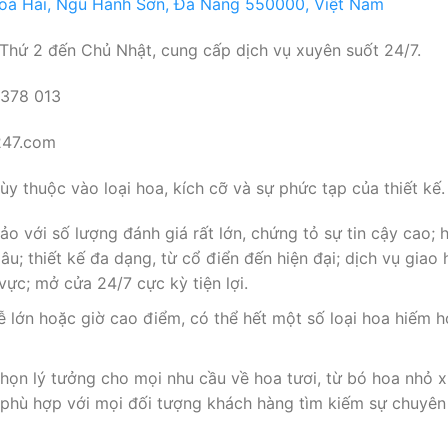
Hoà Hải, Ngũ Hành Sơn, Đà Nẵng 550000, Việt Nam
hứ 2 đến Chủ Nhật, cung cấp dịch vụ xuyên suốt 24/7.
 378 013
247.com
 thuộc vào loại hoa, kích cỡ và sự phức tạp của thiết kế.
o với số lượng đánh giá rất lớn, chứng tỏ sự tin cậy cao; 
lâu; thiết kế đa dạng, từ cổ điển đến hiện đại; dịch vụ gia
vực; mở cửa 24/7 cực kỳ tiện lợi.
ễ lớn hoặc giờ cao điểm, có thể hết một số loại hoa hiếm 
họn lý tưởng cho mọi nhu cầu về hoa tươi, từ bó hoa nhỏ 
 phù hợp với mọi đối tượng khách hàng tìm kiếm sự chuyên 