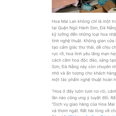
Hoa Mai Lan không chỉ là một tr
tại Quận Ngũ Hành Sơn, Đà Nẵng.
kỹ lưỡng đến những loại hoa nhậ
tính nghệ thuật. Không gian cửa
tạo cảm giác thư thái, dễ chịu 
rực rỡ, hoa tình yêu lãng mạn h
cách cắm hoa độc đáo, sáng tạo
Sơn, Đà Nẵng này còn chuyên nhậ
nhớ và ấn tượng cho khách hàng. 
một tác phẩm nghệ thuật hoàn h
“Hoa ở đây luôn tươi roi rói, c
lần nào cũng ưng ý tuyệt đối. R
“Dịch vụ giao hàng của Hoa Mai
và thơm ngát. Rất hài lòng về c