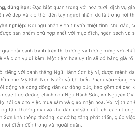
ng, đúng hẹn:
Đặc biệt quan trọng với hoa tươi, dịch vụ g
n vẻ đẹp và kịp thời đến tay người nhận, dù là trong nội t
yên nghiệp:
Đội ngũ nhân viên tư vấn nhiệt tình, chu đáo, c
được sản phẩm phù hợp nhất với mục đích, ngân sách và sở 
giá phải cạnh tranh trên thị trường và tương xứng với chấ
ế và dịch vụ đi kèm. Một tiệm hoa uy tín sẽ có bảng giá rõ 
i tiếng với danh thắng Ngũ Hành Sơn kỳ vĩ, được mệnh da
t hồn như Mỹ Khê, Non Nước và bãi biển Phạm Văn Đồng. Đâ
rí sôi động và cộng đồng dân cư đông đúc, bao gồm cả các 
heo các trục đường chính như Ngũ Hành Sơn, Võ Nguyên Giá
ợi tối đa cho việc mua sắm và giao nhận hoa. Với vị trí ch
trung tâm thương mại và khu dân cư sầm uất, chỉ cách tru
 Sơn khá thông thoáng, cơ sở hạ tầng phát triển, giúp việ
 mọi điểm đến trong và ngoài quận.