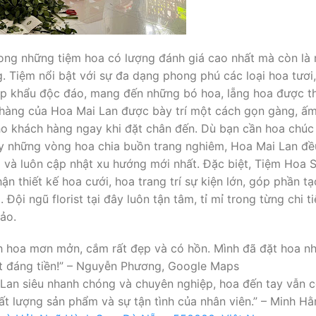
ong những tiệm hoa có lượng đánh giá cao nhất mà còn là 
 Tiệm nổi bật với sự đa dạng phong phú các loại hoa tươi,
p khẩu độc đáo, mang đến những bó hoa, lẵng hoa được thiế
 hàng của Hoa Mai Lan được bày trí một cách gọn gàng, ấm
cho khách hàng ngay khi đặt chân đến. Dù bạn cần hoa chúc
ay những vòng hoa chia buồn trang nghiêm, Hoa Mai Lan đ
 và luôn cập nhật xu hướng mới nhất. Đặc biệt, Tiệm Hoa
n thiết kế hoa cưới, hoa trang trí sự kiện lớn, góp phần 
Đội ngũ florist tại đây luôn tận tâm, tỉ mỉ trong từng chi 
ảo.
ánh hoa mơn mởn, cắm rất đẹp và có hồn. Mình đã đặt hoa nh
ất đáng tiền!” – Nguyễn Phương, Google Maps
 Lan siêu nhanh chóng và chuyên nghiệp, hoa đến tay vẫn 
hất lượng sản phẩm và sự tận tình của nhân viên.” – Minh H