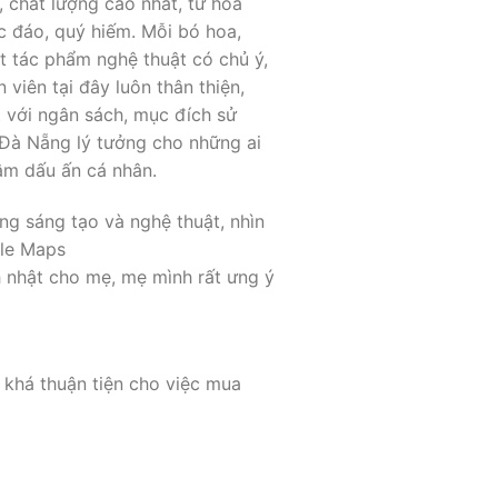
, chất lượng cao nhất, từ hoa
c đáo, quý hiếm. Mỗi bó hoa,
ột tác phẩm nghệ thuật có chủ ý,
iên tại đây luôn thân thiện,
t với ngân sách, mục đích sử
Đà Nẵng lý tưởng cho những ai
m dấu ấn cá nhân.
ng sáng tạo và nghệ thuật, nhìn
gle Maps
h nhật cho mẹ, mẹ mình rất ưng ý
 khá thuận tiện cho việc mua