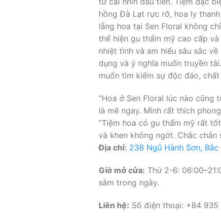
từ cái nhìn đầu tiên. Tiệm đặc b
hồng Đà Lạt rực rỡ, hoa ly than
lẵng hoa tại Sen Floral không ch
thể hiện gu thẩm mỹ cao cấp và 
nhiệt tình và am hiểu sâu sắc v
dụng và ý nghĩa muốn truyền tả
muốn tìm kiếm sự độc đáo, chấ
“Hoa ở Sen Floral lúc nào cũng 
là mê ngay. Mình rất thích phon
“Tiệm hoa có gu thẩm mỹ rất tốt
và khen không ngớt. Chắc chắn s
Địa chỉ:
238 Ngũ Hành Sơn, Bắc
Giờ mở cửa:
Thứ 2-6: 06:00–21:0
sắm trong ngày.
Liên hệ:
Số điện thoại: +84 935