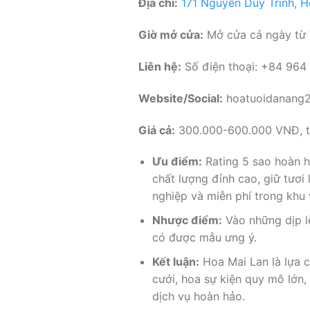
Địa chỉ:
171 Nguyễn Duy Trinh, 
Giờ mở cửa:
Mở cửa cả ngày từ T
Liên hệ:
Số điện thoại: +84 964
Website/Social:
hoatuoidanang
Giá cả:
300.000-600.000 VNĐ, tùy
Ưu điểm:
Rating 5 sao hoàn hả
chất lượng đỉnh cao, giữ tươi 
nghiệp và miễn phí trong khu 
Nhược điểm:
Vào những dịp l
có được mẫu ưng ý.
Kết luận:
Hoa Mai Lan là lựa c
cưới, hoa sự kiện quy mô lớn,
dịch vụ hoàn hảo.