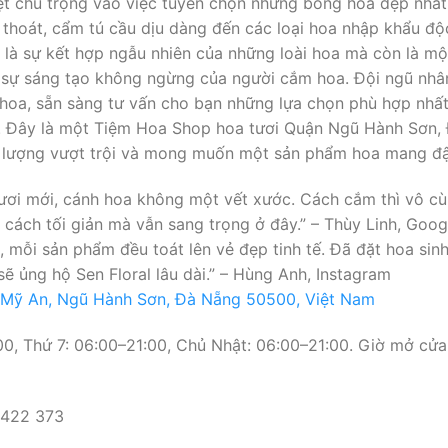
iệt chú trọng vào việc tuyển chọn những bông hoa đẹp nhất
h thoát, cẩm tú cầu dịu dàng đến các loại hoa nhập khẩu độ
ỉ là sự kết hợp ngẫu nhiên của những loài hoa mà còn là m
sự sáng tạo không ngừng của người cắm hoa. Đội ngũ nhân v
ề hoa, sẵn sàng tư vấn cho bạn những lựa chọn phù hợp nhấ
i. Đây là một Tiệm Hoa Shop hoa tươi Quận Ngũ Hành Sơn, 
t lượng vượt trội và mong muốn một sản phẩm hoa mang đậ
tươi mới, cánh hoa không một vết xước. Cách cắm thì vô cù
g cách tối giản mà vẫn sang trọng ở đây.” – Thùy Linh, Goo
, mỗi sản phẩm đều toát lên vẻ đẹp tinh tế. Đã đặt hoa sin
ẽ ủng hộ Sen Floral lâu dài.” – Hùng Anh, Instagram
 Mỹ An, Ngũ Hành Sơn, Đà Nẵng 50500, Việt Nam
0, Thứ 7: 06:00–21:00, Chủ Nhật: 06:00–21:00. Giờ mở cửa
 422 373