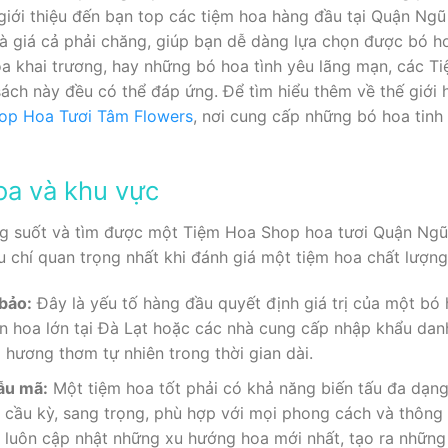
ẽ giới thiệu đến bạn top các tiệm hoa hàng đầu tại Quận Ng
và giá cả phải chăng, giúp bạn dễ dàng lựa chọn được bó h
 hoa khai trương, hay những bó hoa tình yêu lãng mạn, các
ch này đều có thể đáp ứng. Để tìm hiểu thêm về thế giới
op Hoa Tươi Tâm Flowers
, nơi cung cấp những bó hoa tinh
oa và khu vực
ng suốt và tìm được một Tiệm Hoa Shop hoa tươi Quận Ngũ
u chí quan trọng nhất khi đánh giá một tiệm hoa chất lượng
 bảo:
Đây là yếu tố hàng đầu quyết định giá trị của một bó 
ờn hoa lớn tại Đà Lạt hoặc các nhà cung cấp nhập khẩu dan
hương thơm tự nhiên trong thời gian dài.
ẫu mã:
Một tiệm hoa tốt phải có khả năng biến tấu đa dạng
 cầu kỳ, sang trọng, phù hợp với mọi phong cách và thông đ
luôn cập nhật những xu hướng hoa mới nhất, tạo ra những