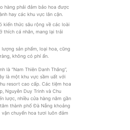
iao hàng phải đảm bảo hoa được
hành hay các khu vực lân cận.
ó kiến thức sâu rộng về các loài
thích cá nhân, mang lại trải
t lượng sản phẩm, loại hoa, cũng
ràng, không có phí ẩn.
nh là “Nam Thiên Danh Thắng”,
y là một khu vực sầm uất với
khu resort cao cấp. Các tiệm hoa
p, Nguyễn Duy Trinh và Chu
iến lược, nhiều cửa hàng nằm gần
ng tâm thành phố Đà Nẵng khoảng
c vận chuyển hoa tươi luôn đảm