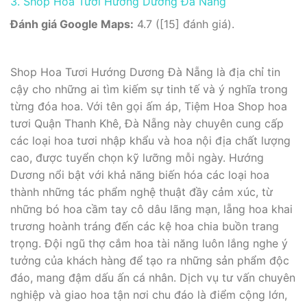
3. Shop Hoa Tươi Hướng Dương Đà Nẵng
Đánh giá Google Maps:
4.7 ([15] đánh giá).
Shop Hoa Tươi Hướng Dương Đà Nẵng là địa chỉ tin
cậy cho những ai tìm kiếm sự tinh tế và ý nghĩa trong
từng đóa hoa. Với tên gọi ấm áp, Tiệm Hoa Shop hoa
tươi Quận Thanh Khê, Đà Nẵng này chuyên cung cấp
các loại hoa tươi nhập khẩu và hoa nội địa chất lượng
cao, được tuyển chọn kỹ lưỡng mỗi ngày. Hướng
Dương nổi bật với khả năng biến hóa các loại hoa
thành những tác phẩm nghệ thuật đầy cảm xúc, từ
những bó hoa cầm tay cô dâu lãng mạn, lẵng hoa khai
trương hoành tráng đến các kệ hoa chia buồn trang
trọng. Đội ngũ thợ cắm hoa tài năng luôn lắng nghe ý
tưởng của khách hàng để tạo ra những sản phẩm độc
đáo, mang đậm dấu ấn cá nhân. Dịch vụ tư vấn chuyên
nghiệp và giao hoa tận nơi chu đáo là điểm cộng lớn,