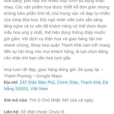
hoa baby, phù hợp với nhiều mục đích sử dụng khác
nhau. Các sản phẩm hoa được thiết kế đơn giản nhưng
không kém phần tinh tế, chú trọng vào vẻ đẹp tự nhiên
của từng đóa hoa. Đội ngũ nhân viên luôn sẵn sàng
lắng nghe và tư vấn để khách hàng có thể chọn được
mẫu hoa ưng ý nhất, thể hiện đúng thông điệp muốn
gửi gắm. Với dịch vụ điện hoa và giao hàng tận nơi
nhanh chóng, Shop hoa quận Thanh Khê cam kết mang
đến sự hài lòng cho mọi khách hàng, là lựa chọn đáng
cân nhắc khi bạn cần hoa tươi gấp.
Hoa tươi rất đẹp, giao hàng đúng giờ. Sẽ quay lại. –
Thanh Phương – Google Maps
Địa chỉ:
247 Điện Biên Phủ, Chính Gián, Thanh Khê, Đà
Nẵng 50000, Việt Nam
Giờ mở cửa:
Thứ 2-Chủ Nhật: Mở cửa cả ngày
Liên hệ:
Số điện thoại: Chưa rõ