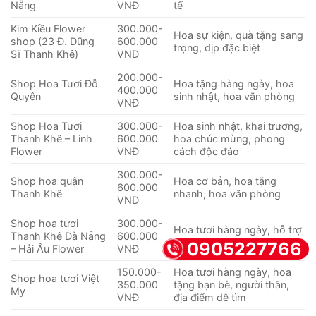
Nẵng
VNĐ
tế
Kim Kiều Flower
300.000-
Hoa sự kiện, quà tặng sang
shop (23 Đ. Dũng
600.000
trọng, dịp đặc biệt
Sĩ Thanh Khê)
VNĐ
200.000-
Shop Hoa Tươi Đỗ
Hoa tặng hàng ngày, hoa
400.000
Quyên
sinh nhật, hoa văn phòng
VNĐ
Shop Hoa Tươi
300.000-
Hoa sinh nhật, khai trương,
Thanh Khê – Linh
600.000
hoa chúc mừng, phong
Flower
VNĐ
cách độc đáo
300.000-
Shop hoa quận
Hoa cơ bản, hoa tặng
600.000
Thanh Khê
nhanh, hoa văn phòng
VNĐ
Shop hoa tươi
300.000-
Hoa tươi hàng ngày, hỗ trợ
Thanh Khê Đà Nẵng
600.000
địa phương
0905227766
– Hải Âu Flower
VNĐ
150.000-
Hoa tươi hàng ngày, hoa
Shop hoa tươi Việt
350.000
tặng bạn bè, người thân,
My
VNĐ
địa điểm dễ tìm