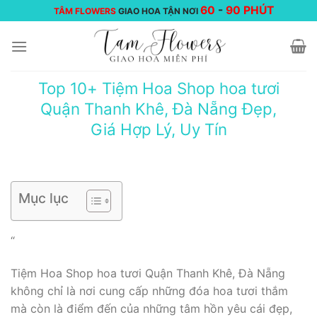
Chuyển
60
-
90 PHÚT
TÂM FLOWERS
GIAO HOA TẬN NƠI
đến
nội
dung
Top 10+ Tiệm Hoa Shop hoa tươi
Quận Thanh Khê, Đà Nẵng Đẹp,
Giá Hợp Lý, Uy Tín
Mục lục
“
Tiệm Hoa Shop hoa tươi Quận Thanh Khê, Đà Nẵng
không chỉ là nơi cung cấp những đóa hoa tươi thắm
mà còn là điểm đến của những tâm hồn yêu cái đẹp,