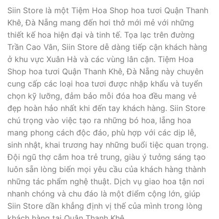
Siin Store là một Tiệm Hoa Shop hoa tươi Quận Thanh
Khê, Đà Nẵng mang đến hơi thở mới mẻ với những
thiết kế hoa hiện đại và tinh tế. Tọa lạc trên đường
Trần Cao Vân, Siin Store dễ dàng tiếp cận khách hàng
ở khu vực Xuân Hà và các vùng lân cận. Tiệm Hoa
Shop hoa tươi Quận Thanh Khê, Đà Nẵng này chuyên
cung cấp các loại hoa tươi được nhập khẩu và tuyển
chọn kỹ lưỡng, đảm bảo mỗi đóa hoa đều mang vẻ
đẹp hoàn hảo nhất khi đến tay khách hàng. Siin Store
chú trọng vào việc tạo ra những bó hoa, lẵng hoa
mang phong cách độc đáo, phù hợp với các dịp lễ,
sinh nhật, khai trương hay những buổi tiệc quan trọng.
Đội ngũ thợ cắm hoa trẻ trung, giàu ý tưởng sáng tạo
luôn sẵn lòng biến mọi yêu cầu của khách hàng thành
những tác phẩm nghệ thuật. Dịch vụ giao hoa tận nơi
nhanh chóng và chu đáo là một điểm cộng lớn, giúp
Siin Store dần khẳng định vị thế của mình trong lòng
khách hàng tại Quận Thanh Khê.