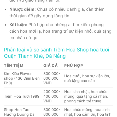
dịch vụ giao hàng tiện lợi.
Nhược điểm:
Chưa có nhiều đánh giá, cần thêm
thời gian để gây dựng lòng tin.
Kết luận:
Phù hợp cho những ai tìm kiếm phong
cách hoa mới lạ, hoa trang trí sự kiện nhỏ, quà tặng
cá nhân có gu.
Phân loại và so sánh Tiệm Hoa Shop hoa tươi
Quận Thanh Khê, Đà Nẵng
TÊN TIỆM
GIÁ CẢ
PHÙ HỢP
Kim Kiều Flower
300.000-
Hoa cưới, hoa sự kiện lớn,
shop (430 Điện Biên
600.000
quà tặng cao cấp
Phủ)
VNĐ
200.000-
Hoa sinh nhật, hoa chúc
Tiệm Hoa Tươi 1989
400.000
mừng, quà tặng cá nhân,
VNĐ
phong cách trẻ trung
Shop Hoa Tươi
300.000-
Hoa chúc mừng, hoa sinh
Hướng Dương Đà
600.000
nhật, hoa cảm ơn, hoa tinh