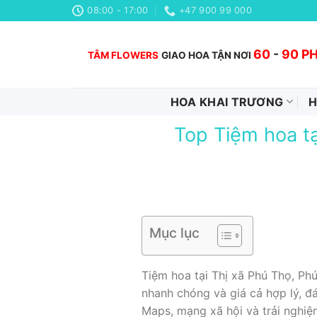
Chuyển
08:00 - 17:00
+47 900 99 000
đến
nội
60
-
90 P
TÂM FLOWERS
GIAO HOA TẬN NƠI
dung
HOA KHAI TRƯƠNG
H
Top Tiệm hoa tạ
Mục lục
Tiệm hoa tại Thị xã Phú Thọ, Ph
nhanh chóng và giá cả hợp lý, đ
Maps, mạng xã hội và trải nghiệ