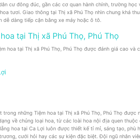
ân cư đông đúc, gần các cơ quan hành chính, trường học v
hoa tươi. Giao thông tại Thị xã Phú Thọ nhìn chung khá thu
n dễ dàng tiếp cận bằng xe máy hoặc ô tô.
hoa tại Thị xã Phú Thọ, Phú Thọ
m hoa tại Thị xã Phú Thọ, Phú Thọ được đánh giá cao và có
ợi
 trong những Tiệm hoa tại Thị xã Phú Thọ, Phú Thọ được n
dạng về chủng loại hoa, từ các loài hoa nội địa quen thuộ
ẵng hoa tại Ca Lợi luôn được thiết kế tỉ mỉ, sáng tạo, phù
trương, cưới hỏi hay các sự kiện đặc biệt. Đội ngũ nhân viê