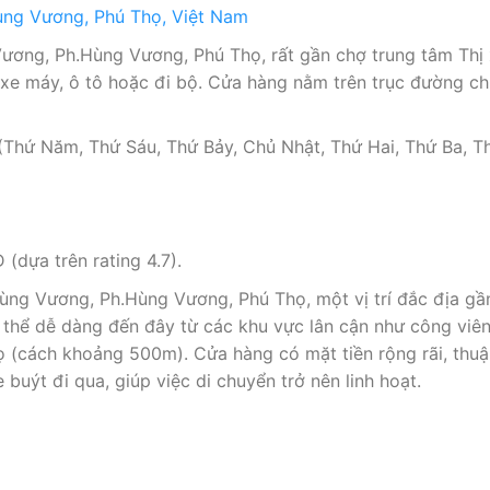
ùng Vương, Phú Thọ, Việt Nam
ương, Ph.Hùng Vương, Phú Thọ, rất gần chợ trung tâm Thị 
ng xe máy, ô tô hoặc đi bộ. Cửa hàng nằm trên trục đường 
Thứ Năm, Thứ Sáu, Thứ Bảy, Chủ Nhật, Thứ Hai, Thứ Ba, Th
(dựa trên rating 4.7).
ùng Vương, Ph.Hùng Vương, Phú Thọ, một vị trí đắc địa gần
ó thể dễ dàng đến đây từ các khu vực lân cận như công vi
 (cách khoảng 500m). Cửa hàng có mặt tiền rộng rãi, thuận
buýt đi qua, giúp việc di chuyển trở nên linh hoạt.