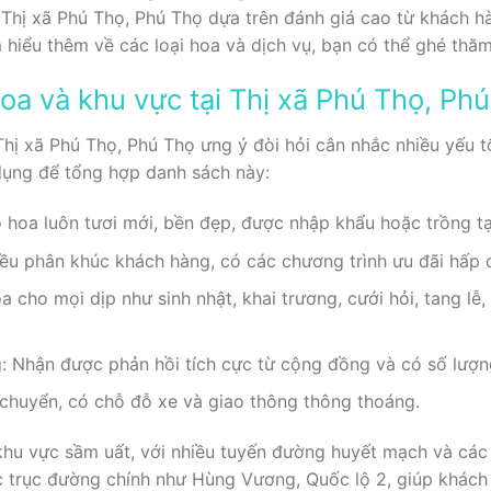
i Thị xã Phú Thọ, Phú Thọ dựa trên đánh giá cao từ khách 
 hiểu thêm về các loại hoa và dịch vụ, bạn có thể ghé thă
oa và khu vực tại Thị xã Phú Thọ, Ph
hị xã Phú Thọ, Phú Thọ ưng ý đòi hỏi cân nhắc nhiều yếu tố
dụng để tổng hợp danh sách này:
hoa luôn tươi mới, bền đẹp, được nhập khẩu hoặc trồng tại
iều phân khúc khách hàng, có các chương trình ưu đãi hấp 
 cho mọi dịp như sinh nhật, khai trương, cưới hỏi, tang lễ,
g: Nhận được phản hồi tích cực từ cộng đồng và có số lượn
di chuyển, có chỗ đỗ xe và giao thông thông thoáng.
khu vực sầm uất, với nhiều tuyến đường huyết mạch và các
c trục đường chính như Hùng Vương, Quốc lộ 2, giúp khách