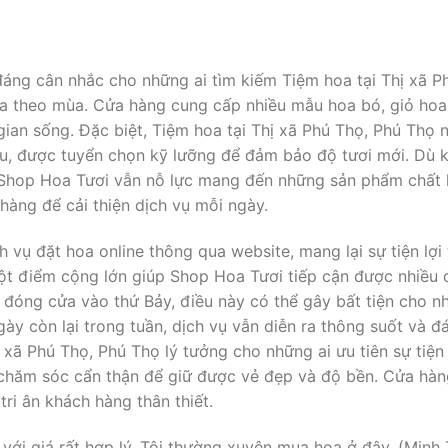
áng cân nhắc cho những ai tìm kiếm Tiệm hoa tại Thị xã P
oa theo mùa. Cửa hàng cung cấp nhiều mẫu hoa bó, giỏ hoa
gian sống. Đặc biệt, Tiệm hoa tại Thị xã Phú Thọ, Phú Thọ 
ầu, được tuyển chọn kỹ lưỡng để đảm bảo độ tươi mới. Dù 
Shop Hoa Tươi vẫn nỗ lực mang đến những sản phẩm chất l
hàng để cải thiện dịch vụ mỗi ngày.
 vụ đặt hoa online thông qua website, mang lại sự tiện lợ
 một điểm cộng lớn giúp Shop Hoa Tươi tiếp cận được nhiều
g đóng cửa vào thứ Bảy, điều này có thể gây bất tiện cho 
gày còn lại trong tuần, dịch vụ vẫn diễn ra thông suốt và 
 xã Phú Thọ, Phú Thọ lý tưởng cho những ai ưu tiên sự tiện 
chăm sóc cẩn thận để giữ được vẻ đẹp và độ bền. Cửa hà
ri ân khách hàng thân thiết.
ới giá rất hợp lý. Tôi thường xuyên mua hoa ở đây. (Minh