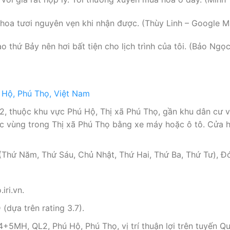
hoa tươi nguyên vẹn khi nhận được. (Thùy Linh – Google M
 thứ Bảy nên hơi bất tiện cho lịch trình của tôi. (Bảo Ng
Hộ, Phú Thọ, Việt Nam
2, thuộc khu vực Phú Hộ, Thị xã Phú Thọ, gần khu dân cư v
ác vùng trong Thị xã Phú Thọ bằng xe máy hoặc ô tô. Cửa h
Thứ Năm, Thứ Sáu, Chủ Nhật, Thứ Hai, Thứ Ba, Thứ Tư), Đ
iri.vn.
dựa trên rating 3.7).
5MH, QL2, Phú Hộ, Phú Thọ, vị trí thuận lợi trên tuyến Quố