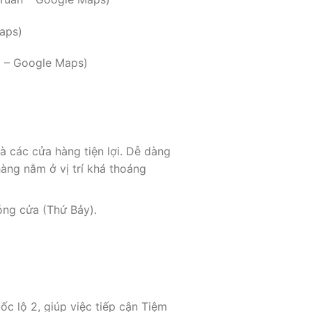
aps)
ọc – Google Maps)
à các cửa hàng tiện lợi. Dễ dàng
àng nằm ở vị trí khá thoáng
óng cửa (Thứ Bảy).
c lộ 2, giúp việc tiếp cận Tiệm