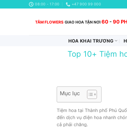
Chuyển
08:00 - 17:00
+47 900 99 000
đến
nội
60
-
90 P
TÂM FLOWERS
GIAO HOA TẬN NƠI
dung
HOA KHAI TRƯƠNG
H
Top 10+ Tiệm ho
Mục lục
Tiệm hoa tại Thành phố Phú Quốc
đến dịch vụ điện hoa nhanh chón
cả phải chăng.