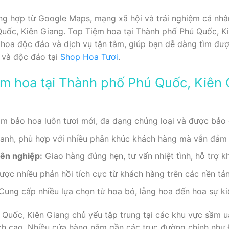
g hợp từ Google Maps, mạng xã hội và trải nghiệm cá nhâ
Quốc, Kiên Giang. Top Tiệm hoa tại Thành phố Phú Quốc, K
hoa độc đáo và dịch vụ tận tâm, giúp bạn dễ dàng tìm được
 và độc đáo tại
Shop Hoa Tươi
.
iệm hoa tại Thành phố Phú Quốc, Kiên
 bảo hoa luôn tươi mới, đa dạng chủng loại và được bảo 
anh, phù hợp với nhiều phân khúc khách hàng mà vẫn đảm 
ên nghiệp:
Giao hàng đúng hẹn, tư vấn nhiệt tình, hỗ trợ k
ợc nhiều phản hồi tích cực từ khách hàng trên các nền tản
Cung cấp nhiều lựa chọn từ hoa bó, lẵng hoa đến hoa sự ki
 Quốc, Kiên Giang chủ yếu tập trung tại các khu vực sầm 
ch cao. Nhiều cửa hàng nằm gần các trục đường chính nh