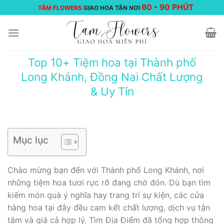
Chuyển
60
-
90 PHÚT
TÂM FLOWERS
GIAO HOA TẬN NƠI
đến
nội
dung
Top 10+ Tiệm hoa tại Thành phố
Long Khánh, Đồng Nai Chất Lượng
& Uy Tín
Mục lục
Chào mừng bạn đến với Thành phố Long Khánh, nơi
những tiệm hoa tươi rực rỡ đang chờ đón. Dù bạn tìm
kiếm món quà ý nghĩa hay trang trí sự kiện, các cửa
hàng hoa tại đây đều cam kết chất lượng, dịch vụ tận
tâm và giá cả hợp lý. Tìm Địa Điểm đã tổng hợp thông