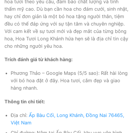
hoa tươi theo yêu cầu, đảm bảo chất lượng và tính
thẩm mỹ cao. Dù bạn cần hoa cho đám cưới, sinh nhật,
hay chỉ đơn giản là một bó hoa tặng người thân, tiệm
đều có thể đáp ứng với sự tận tâm và chuyên nghiệp.
Với cam kết về sự tươi mới và đẹp mắt của từng bông
hoa, Hoa Tươi Long Khánh hứa hẹn sẽ là địa chỉ tin cậy
cho những người yêu hoa.
Trích đánh giá từ khách hàng:
Phương Thảo – Google Maps (5/5 sao): Rất hài lòng
với bó hoa đặt ở đây. Hoa tươi, cắm đẹp và giao
hàng nhanh.
Thông tin chi tiết:
Địa chỉ:
Ấp Bàu Cối, Long Khánh, Đồng Nai 76465,
Việt Nam
Chỉ đường: Nằm tại Ấp Bàu Cối, khu vực yên bình