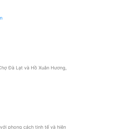
am
 Chợ Đà Lạt và Hồ Xuân Hương,
ới phong cách tinh tế và hiện