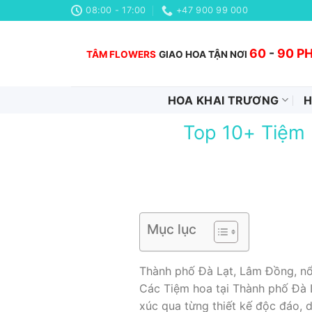
Chuyển
08:00 - 17:00
+47 900 99 000
đến
nội
60
-
90 P
TÂM FLOWERS
GIAO HOA TẬN NƠI
dung
HOA KHAI TRƯƠNG
H
Top 10+ Tiệm 
Mục lục
Thành phố Đà Lạt, Lâm Đồng, nổi
Các Tiệm hoa tại Thành phố Đà 
xúc qua từng thiết kế độc đáo, 