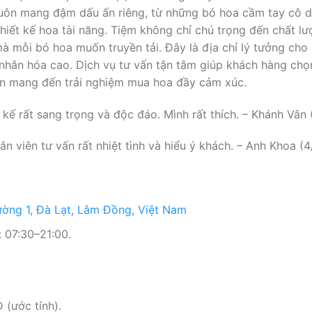
uôn mang đậm dấu ấn riêng, từ những bó hoa cầm tay cô dâ
thiết kế hoa tài năng. Tiệm không chỉ chú trọng đến chất l
à mỗi bó hoa muốn truyền tải. Đây là địa chỉ lý tưởng ch
nhân hóa cao. Dịch vụ tư vấn tận tâm giúp khách hàng ch
hẹn mang đến trải nghiệm mua hoa đầy cảm xúc.
kế rất sang trọng và độc đáo. Mình rất thích. – Khánh Vân 
ân viên tư vấn rất nhiệt tình và hiểu ý khách. – Anh Khoa (4
ường 1, Đà Lạt, Lâm Đồng, Việt Nam
 07:30–21:00.
(ước tính).