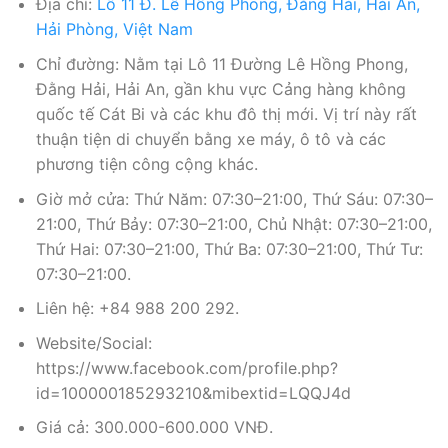
Địa chỉ:
Lô 11 Đ. Lê Hồng Phong, Đằng Hải, Hải An,
Hải Phòng, Việt Nam
Chỉ đường: Nằm tại Lô 11 Đường Lê Hồng Phong,
Đằng Hải, Hải An, gần khu vực Cảng hàng không
quốc tế Cát Bi và các khu đô thị mới. Vị trí này rất
thuận tiện di chuyển bằng xe máy, ô tô và các
phương tiện công cộng khác.
Giờ mở cửa: Thứ Năm: 07:30–21:00, Thứ Sáu: 07:30–
21:00, Thứ Bảy: 07:30–21:00, Chủ Nhật: 07:30–21:00,
Thứ Hai: 07:30–21:00, Thứ Ba: 07:30–21:00, Thứ Tư:
07:30–21:00.
Liên hệ: +84 988 200 292.
Website/Social:
https://www.facebook.com/profile.php?
id=100000185293210&mibextid=LQQJ4d
Giá cả: 300.000-600.000 VNĐ.