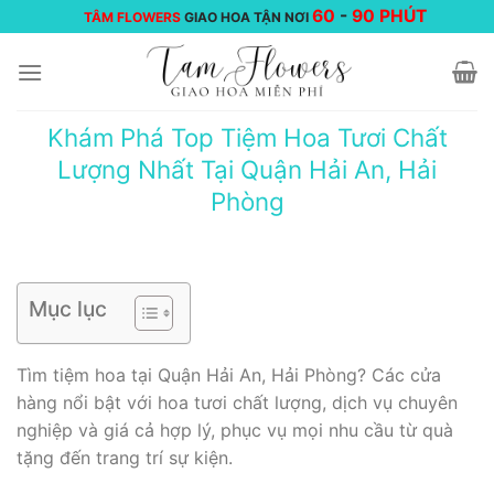
Chuyển
60
-
90 PHÚT
TÂM FLOWERS
GIAO HOA TẬN NƠI
đến
nội
dung
Khám Phá Top Tiệm Hoa Tươi Chất
Lượng Nhất Tại Quận Hải An, Hải
Phòng
Mục lục
Tìm tiệm hoa tại Quận Hải An, Hải Phòng? Các cửa
hàng nổi bật với hoa tươi chất lượng, dịch vụ chuyên
nghiệp và giá cả hợp lý, phục vụ mọi nhu cầu từ quà
tặng đến trang trí sự kiện.