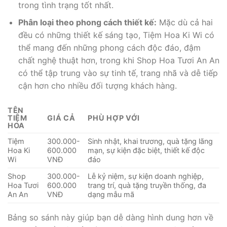
trong tình trạng tốt nhất.
Phân loại theo phong cách thiết kế:
Mặc dù cả hai
đều có những thiết kế sáng tạo, Tiệm Hoa Ki Wi có
thể mang đến những phong cách độc đáo, đậm
chất nghệ thuật hơn, trong khi Shop Hoa Tươi An An
có thể tập trung vào sự tinh tế, trang nhã và dễ tiếp
cận hơn cho nhiều đối tượng khách hàng.
TÊN
TIỆM
GIÁ CẢ
PHÙ HỢP VỚI
HOA
Tiệm
300.000-
Sinh nhật, khai trương, quà tặng lãng
Hoa Ki
600.000
mạn, sự kiện đặc biệt, thiết kế độc
Wi
VNĐ
đáo
Shop
300.000-
Lễ kỷ niệm, sự kiện doanh nghiệp,
Hoa Tươi
600.000
trang trí, quà tặng truyền thống, đa
An An
VNĐ
dạng mẫu mã
Bảng so sánh này giúp bạn dễ dàng hình dung hơn về